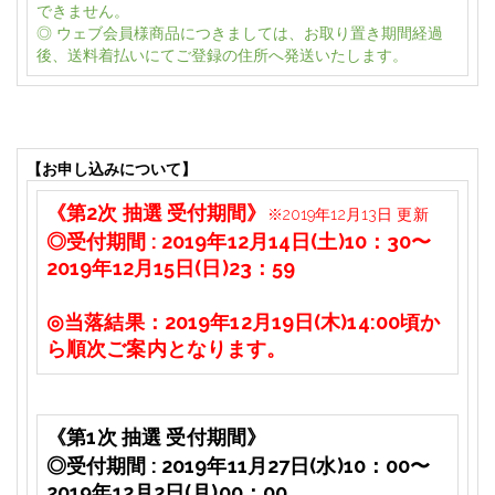
できません。
◎ ウェブ会員様商品につきましては、お取り置き期間経過
後、送料着払いにてご登録の住所へ発送いたします。
【お申し込みについて】
《第2次 抽選 受付期間》
※2019年12月13日 更新
◎受付期間
: 2019
年12
月14
日(土)
10
：3
0
〜
2019
年12
月15
日(日)23
：59
◎
当落結果：
2019
年12月19日(木)
14:00
頃か
ら順次ご案内となります。
《第1次 抽選 受付期間》
◎受付期間
: 2019
年11
月27
日(水)
10
：
00
〜
2019
年12
月
2
日(月)00
：
00