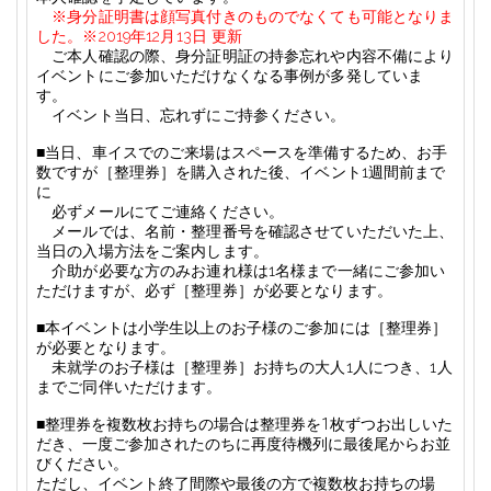
※身分証明書は顔写真付きのものでなくても可能となりま
した。※2019年12月13日 更新
ご本人確認の際、身分証明証の持参忘れや内容不備により
イベントにご参加いただけなくなる事例が多発していま
す。
イベント当日、忘れずにご持参ください。
■
当日、車イスでのご来場はスペースを準備するため、お手
数ですが
［整理券］
を購入された後、イベント
1
週間前まで
に
必ずメールにてご連絡ください。
メールでは、名前・整理番号を確認させていただいた上、
当日の入場方法をご案内します。
介助が必要な方のみお連れ様は
1
名様まで一緒にご参加い
ただけますが、必ず
［整理券］
が必要となります。
■本イベントは小学生以上のお子様のご参加には［整理券］
が必要となります。
未就学のお子様は［整理券］お持ちの大人1人につき、1人
までご同伴いただけます。
■
整理券を複数枚お持ちの場合は整理券を1枚ずつお出しいた
だき、一度ご参加されたのちに再度待機列に最後尾からお並
びください。
ただし、イベント終了間際や最後の方で複数枚お持ちの場