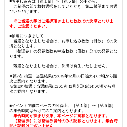
■
お申し込みは［第１部］〜［第５部］の中から、
ご希望の部で枚数選択をしていただき、第二希望までお選
びいただけます。
※ご当選の際はご選択頂きました枚数での決済となりま
す。ご注意ください。
■
抽選につきまして
当選となりました場合は、
お申し込み枚数（冊数）での決
済となります。
［整理券］の発券枚数も申込枚数（冊数）
分
での発券とな
ります。
落選となりました場合は、決済は発生いたしません。
※
第2次 抽選：
当選結果は
2019
年
12
月20
日(金)
14:00
頃から順
次ご案内となります。
※第1次 抽選：当選結果は
2019
年
12
月
6
日(金)
14:00
頃から順
次ご案内となります。
■
イベント開催スペースの関係上、［第１部］〜［第５部］
の集合時間は分けてのご案内となります。
集合時間が決まり次第、本ページに掲載となります。
［整理券］には整理券番号のみの記載となります。集合時
間の記載はございません。