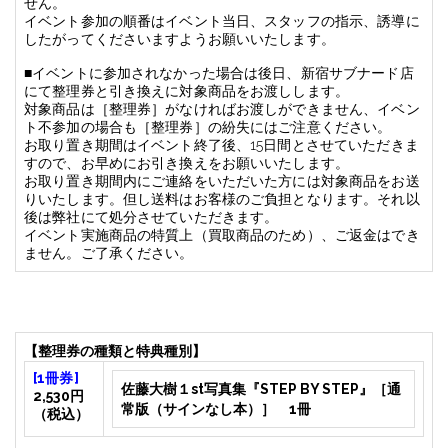
せん。
イベント参加の順番はイベント当日、スタッフの指示、誘導に
したがってくださいますようお願いいたします。
■
イベントに参加されなかった場合は後日、新宿サブナード店
にて整理券と引き換えに対象商品をお渡しします。
対象商品は［整理券］がなければお渡しができません、イベン
ト不参加の場合も［整理券］の紛失にはご注意ください。
お取り置き期間はイベント終了後、
15
日間とさせていただきま
すので、お早めにお引き換えをお願いいたします。
お取り置き期間内にご連絡をいただいた方には対象商品をお送
りいたします。但し送料はお客様のご負担となります。それ以
後は弊社にて処分させていただきます。
イベント実施商品の特質上（買取商品のため）、ご返金はでき
ません。ご了承ください。
【整理券の種類と特典種別】
[
1
冊券]
佐藤大樹１
st
写真集『
STEP BY STEP
』［通
2
,
530
円
常版（サインなし本）］
1
冊
（税込）