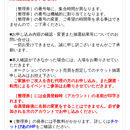
［整理券］の番号毎に、集合時間が異なります。
［整理券］の番号は機械的に割り当てとなります。
［整理券］の番号の変更、ご希望の時間帯を承る事はでき
ませんので、ご了承ください。
■
お申し込み内容の確認・変更また抽選結果等についてのお
問い合せは、
一切お受けできません。誠に申し訳ございませんがご了承
願います。
■
本人確認ができなかった場合には、入場をお断りさせてい
ただきます。
オークションでのチケット売買を想定してのチケット抽選
申し込みはお控え下さい。
ご家族やご友人を含む代理の方のお申し込み、また譲渡・
転売によるイベントご参加はお断りさせていただきます。
［整理券］には会員登録時（アカウント）の名前が印字さ
れます。
会員登録後に名前の変更をすることはできません。
必ず参
加される方のアカウントでお申し込みください。
■［整理券］の発券には手数料がかかります。詳しくは
チケ
ットぴあのHP
をご確認ください。