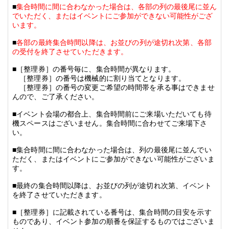
■
集合時間に間に合わなかった場合は、各部の列の最後尾に並ん
でいただく、またはイベントにご参加ができない可能性がござ
います。
■
各部の最終集合時間以降は、お並びの列が途切れ次第、各部
の受付を終了させていただきます。
■
［整理券］の番号毎に、集合時間が異なります。
［整理券］の番号は機械的に割り当てとなります。
［整理券］の番号の変更ご希望の時間帯を承る事はできませ
んので、ご了承ください。
■
イベント会場の都合上、集合時間前にご来場いただいても待
機スペースはございません。集合時間に合わせてご来場下さ
い。
■
集合時間に間に合わなかった場合は、列の最後尾に並んでい
ただく、またはイベントにご参加ができない可能性がございま
す。
■
最終の集合時間以降は、お並びの列が途切れ次第、イベント
を終了させていただきます。
■
［整理券］に記載されている番号は、集合時間の目安を示す
ものであり、イベント参加の順番を保証するものではございま