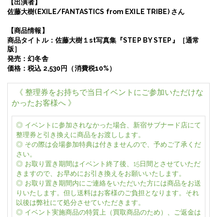
【出演者】
佐藤大樹(EXILE/FANTASTICS from EXILE TRIBE)
さん
【商品情報】
商品タイトル：
佐藤大樹１st写真集『STEP BY STEP』［通常
版］
発売：幻冬舎
価格：税込
2,530
円（消費税
10%
）
《 整理券をお持ちで当日イベントにご参加いただけな
かったお客様へ 》
◎ イベントに参加されなかった場合、新宿サブナード店にて
整理券と引き換えに商品をお渡しします。
◎ その際は会場参加特典は付きませんので、予めご了承くだ
さい。
◎ お取り置き期間はイベント終了後、15日間とさせていただ
きますので、お早めにお引き換えをお願いいたします。
◎ お取り置き期間内にご連絡をいただいた方には商品をお送
りいたします。但し送料はお客様のご負担となります。それ
以後は弊社にて処分させていただきます。
◎ イベント実施商品の特質上（買取商品のため）、ご返金は