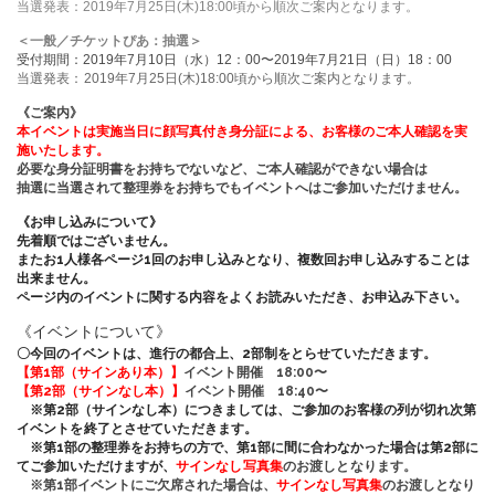
当選発表：
2019
年7月25日
(木
)18:00
頃から順次ご案内となります。
＜一般／チケットぴあ：抽選＞
受付期間：
2019
年7
月10
日（水）
12
：
00
〜
2019
年7
月21
日（日）
18
：
00
当選発表：
2019
年7
月25
日
(木
)18:00
頃から順次ご案内となります。
《ご案内》
本イベントは実施当日に顔写真付き身分証による、お客様のご本人確認を実
施いたします。
必要な身分証明書をお持ちでないなど、ご本人確認ができない場合は
抽選に当選されて整理券をお持ちでもイベントへはご参加いただけません。
《お申し込みについて》
先着順ではございません。
またお
1
人様各ページ
1
回のお申し込みとなり、複数回お申し込みすることは
出来ません。
ページ内のイベントに関する内容をよくお読みいただき、お申込み下さい。
《イベントについて》
〇今回のイベントは、進行の都合上、
2
部制をとらせていただきます。
【第
1
部（サインあり本）】
イベント開催
18:00
〜
【第
2
部（サインなし本）】
イベント開催
18:40
〜
※第
2
部（サインなし本）につきましては、ご参加のお客様の列が切れ次第
イベントを終了とさせていただきます。
※第
1
部の整理券をお持ちの方で、第
1
部に間に合わなかった場合は第
2
部に
てご参加いただけますが、
サインなし写真集
のお渡しとなります。
※第
1
部イベントにご欠席された場合は、
サインなし写真集
のお渡しとなり