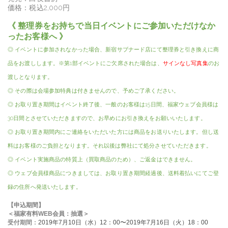
価格：税込2,000円
《 整理券をお持ちで当日イベントにご参加いただけなか
ったお客様へ 》
◎ イベントに参加されなかった場合、新宿サブナード店にて整理券と引き換えに商
品をお渡しします。
※第1部イベントにご欠席された場合は、
サインなし写真集
のお
渡しとなります。
◎ その際は会場参加特典は付きませんので、予めご了承ください。
◎ お取り置き期間はイベント終了後、一般のお客様は15日間、福家ウェブ会員様は
30日間とさせていただきますので、お早めにお引き換えをお願いいたします。
◎ お取り置き期間内にご連絡をいただいた方には商品をお送りいたします。但し送
料はお客様のご負担となります。それ以後は弊社にて処分させていただきます。
◎ イベント実施商品の特質上（買取商品のため）、ご返金はできません。
◎ ウェブ会員様商品につきましては、お取り置き期間経過後、送料着払いにてご登
録の住所へ発送いたします。
【申込期間】
＜福家有料
WEB
会員：抽選＞
受付期間：
2019
年7
月10
日（水）
12
：
00
〜
2019
年7
月
16
日（火）
18
：
00