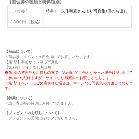
【整理券の種類と特典種別】
〔1冊券〕
特典
矢作萌夏さんより写真集1冊のお渡し
1.
2,000円（税込)
【商品について】
・商品は、イベント当日会場にてお渡しいたします。
【第1部】事前サイン済み写真集
【第2部】サインなし写真集
※第
1
部の整理券をお持ちの方で、第
1
部に間に合わなかった場合は第
2
部にて
ご参加いただけますが、
サインなし写真集
のお渡しとなります。
※第
1
部イベントにご欠席された場合は、サインなし写真集のお渡しとなりま
す。
【特典について】
・該当券以外の特典はお付けできません。
【プレゼントのお渡しについて】
・プレゼントの受付は行なっておりません。