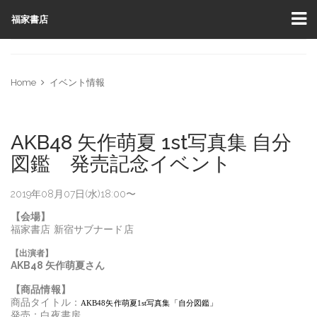
福家書店
Home
イベント情報
AKB48 矢作萌夏 1st写真集 自分
図鑑 発売記念イベント
2019年08月07日(水)18:00〜
【会場】
福家書店 新宿サブナード店
【出演者】
AKB48 矢作萌夏
さん
【商品情報】
商品タイトル：
AKB48矢作萌夏1st写真集「自分図鑑」
発売：白夜書房