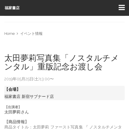
福家書店
Home
イベント情報
太田夢莉写真集「ノスタルチメ
ンタル」重版記念お渡し会
2019年05月25日(土)13:00〜
【会場】
福家書店 新宿サブナード店
【出演者】
太田夢莉
さん
【商品情報】
商品タイトル：
太田夢莉 ファースト写真集 『 ノスタルチメンタ