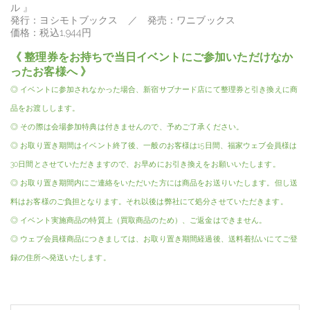
ル 』
発行：ヨシモトブックス ／ 発売：ワニブックス
価格：税込1,944円
《 整理券をお持ちで当日イベントにご参加いただけなか
ったお客様へ 》
◎ イベントに参加されなかった場合、新宿サブナード店にて整理券と引き換えに商
品をお渡しします。
◎ その際は会場参加特典は付きませんので、予めご了承ください。
◎ お取り置き期間はイベント終了後、一般のお客様は15日間、福家ウェブ会員様は
30日間とさせていただきますので、お早めにお引き換えをお願いいたします。
◎ お取り置き期間内にご連絡をいただいた方には商品をお送りいたします。但し送
料はお客様のご負担となります。それ以後は弊社にて処分させていただきます。
◎ イベント実施商品の特質上（買取商品のため）、ご返金はできません。
◎ ウェブ会員様商品につきましては、お取り置き期間経過後、送料着払いにてご登
録の住所へ発送いたします。