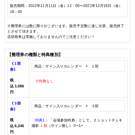
販売期間：
2022
年11
月11日
（金）
12
：
00
〜
2022
年12
月16
日（金）
18
：
00
※
整理券には数に限りがございます。販売予定数に達し次第、販売終了
とさせて頂きます。
店頭発券は実施しておりませんのでご注意ください！
【整理券の種類と特典種別】
《１部
商品：サイン入りカレンダー ×
１部
券》
税
※特典なし
込
3,086
円
《３部
商品：サイン入りカレンダー × ３
部
券》
税
〈特典1
.
〉
「会場参加特典」として、２ショットチェキ
撮影
１枚
（サイン無し）
※
<1>
込
9,246
円