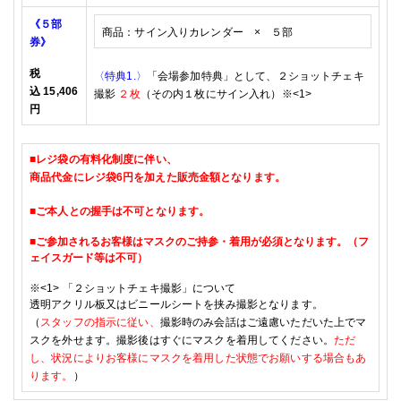
《５部
商品：サイン入りカレンダー × ５
部
券》
税
〈特典1
.
〉
「会場参加特典」として、２ショットチェキ
込
15,406
撮影
２
枚
（その内１枚にサイン入れ）※
<1>
円
■レジ袋の有料化制度に伴い、
商品代金に
レジ袋6円を加えた販売金額となります。
■
ご本人との握手は不可となります。
■
ご参加されるお客様はマスクのご持参・着用が必須となります。（フ
ェイスガード等は不可）
※<1> 「
２ショットチェキ撮影」について
透明アクリル板又はビニールシートを挟み撮影となります。
（
スタッフの指示に従い、
撮影時のみ会話はご遠慮いただいた上でマ
スクを外せます。撮影後はすぐにマスクを着用してください。
ただ
し、状況によりお客様にマスクを着用した状態でお願いする場合もあ
ります。
）