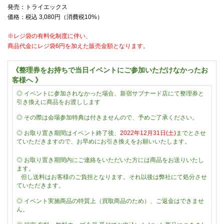
発売：トライエックス
価格：税込
3,080
円（消費税
10%
）
※レジ袋の有料化制度に伴い、
商品代金にレジ袋6円を加えた販売金額となります。
《整理券をお持ちで当日イベントにご参加いただけなかったお
客様へ 》
◎
イベントに参加されなかった場合、新宿サブナード店にて整理券と
引き換えに商品をお渡しします
◎
その際は会場参加特典は付きませんので、予めご了承ください。
◎ お取り置き期間はイベント終了後、
2022年12月31日(土)
までとさせ
ていただきますので、お早めにお引き換えをお願いいたします。
◎
お取り置き期間内にご連絡をいただいた方には商品をお送りいたし
ます。
但し送料はお客様のご負担となります。それ以後は弊社にて処分させ
ていただきます。
◎
イベント実施商品の特質上（買取商品のため）、ご返金はできませ
ん。