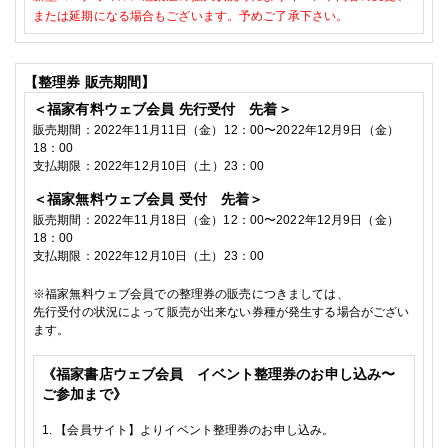
または延期になる場合もございます。予めご了承下さい。
【整理券
販売期間】
＜福家有料ウェブ会員
先行受付 先着＞
販売期間：
2022
年11
月11日
（金）
12
：
00
〜
2022
年12
月9
日（金）
18
：
00
支払期限：
2022
年12月10
日（土）
23
：
00
＜福家無料ウェブ会員
受付 先着＞
販売期間：
2022
年11
月18日
（金）
12
：
00
〜
2022
年12
月9
日（金）
18
：
00
支払期限：
2022
年12月10
日（土）
23
：
00
※
福家無料ウェブ会員での整理券の販売につきましては、
先行受付の状況によって販売が出来ない券種が発生する場合がござい
ます。
《福家書店ウェブ会員 イベント整理券のお申し込み〜
ご参加まで》
1.
【会員サイト】よりイベント整理券のお申し込み。