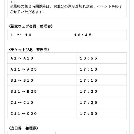
す。
※
最終の集合時間以降は、お並びの列が途切れ次第、イベントを終了
させていただきます。
《福家
ウェブ会員
整理券》
１
〜 １０
１６：４５
《チケットぴあ
整理券》
Ａ１ 〜 Ａ１０
１６：５５
Ａ１１ 〜 Ａ２５
１７：１０
Ｂ１ 〜 Ｂ１０
１７：１５
Ｂ１１ 〜 Ｂ２５
１７：２０
Ｃ１ 〜 Ｃ１０
１７：２５
Ｃ１１ 〜 Ｃ２０
１７：３０
《当日券
整理券》