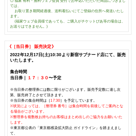
◎
福家
有料・無料ウェブ会員
受付でお申込いただいた商品につきまし
ては、
お取り置き期間経過後、送料着払いにてご登録の住所へ発送いたし
ます。
(福家ウェブ会員様であっても、ご購入がチケットぴあ等の場合は、
お送りはできません。)
《［当日券
］
販売決定
》
2022
年12
月17
日(土)
10:30
より新宿サブナード店にて、販売
いたします。
集合時間
当日券｜
１７：３０
〜予定
※
当日券の整理券には数に限りがございます。販売予定数に達し次
第、販売終了とさせて頂きます。
※当日券の集合時間は［
17:30
］を予定しています。
※
状況によっては、
［整理券 番号］は
集合時間を前後してご案内とな
る場合がございます。
※
整理券を複数枚お持ちのお客様はまとめ出しのご協力をお願いいた
します。
※東京都公表の
「東京都感染拡大防止 ガイドライン」を踏まえまし
て、