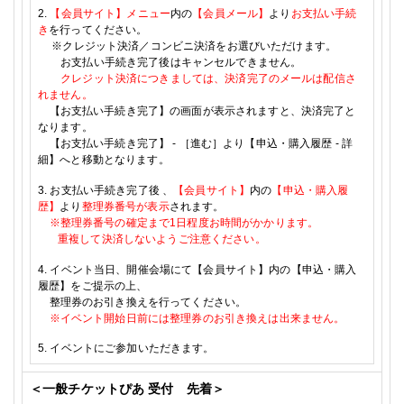
2.
【会員サイト】メニュー
内の
【会員メール】
より
お支払い手続
き
を行ってください。
※
クレジット決済／コンビニ決済をお選びいただけます。
お支払い手続き完了後はキャンセルできません。
クレジット決済につきましては、決済完了のメールは配信さ
れません。
【お支払い手続き完了】の画面が表示されますと、決済完了と
なります。
【お支払い手続き完了】
-
［進む］より【申込・購入履歴
-
詳
細】へと移動となります。
3.
お支払い手続き完了後
、
【会員サイト】
内の
【申込・購入履
歴】
より
整理券番号が表示
されます。
※
整理券番号の確定まで
1
日程度お時間がかかります。
重複して決済しないようご注意ください。
4.
イベント当日、開催会場にて【会員サイト】内の【申込・購入
履歴】をご提示の上、
整理券のお引き換えを行ってください。
※
イベント開始日前には整理券のお引き換えは出来ません。
5.
イベントにご参加いただきます。
＜一般チケットぴあ 受付 先着＞