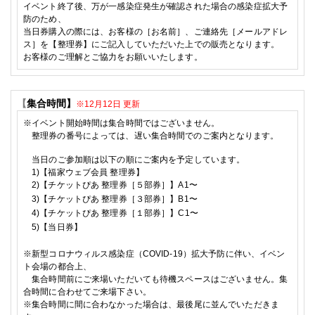
イベント終了後、万が一感染症発生が確認された場合の感染症拡大予
防のため、
当日券購入の際には、お客様の［お名前］、ご連絡先［メールアドレ
ス］を【整理券】にご記入していただいた上での販売となります。
お客様のご理解とご協力をお願いいたします。
【
集合時間】
※12月12日 更新
※イベント開始時間は集合時間ではございません。
整理券の番号によっては、遅い集合時間でのご案内となります。
当日のご参加順は以下の
順に
ご案内を予定しています。
1)【福家ウェブ会員 整理券
】
2)
【チケットぴあ 整理券［５部券］】A1〜
3)
【チケットぴあ 整理券［３部券］】B1〜
4)
【チケットぴあ 整理券［１部券］】C1〜
5)
【当日券】
※
新型コロナウィルス感染症（
COVID-19
）拡大予防に伴い、イベン
ト会場の都合上、
集合時間前にご来場いただいても待機スペースはございません。集
合時間に合わせてご来場下さい。
※
集合時間に間に合わなかった場合は、最後尾に並んでいただきま