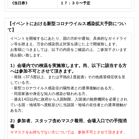
《当日券
》
１７：３０
〜予定
【イベントにおける新型コロナウイルス感染拡大予防につい
て】
イベントを開催するにあたり、国の方針や通知、具体的なガイドライ
ン等を踏まえ、万全の感染防止対策を講じた上で開催致します。
お客様につきましては、以下の内容をご確認の上、ご参加下さいます
様お願い致します。
1
）会場内での検温を実施致します。尚、以下に該当する方
へは参加不可とさせて頂きます。
・発熱（
37.5
度以上、または平熱比
1
度超過）その他感冒様症状を呈
している方。
・
新型コロナウイルス感染症の陽性者との濃厚接触がある方。
・
同居家族や身近な知人の感染が疑われる方。
・
過去
14
日以内に政府から入国制限、入国後の観察機関を必要とされ
ている国・地域等へ渡航並びに当該国・地域の在住者との濃厚接触が
ある方。
2
）参加者、スタッフ含めマスク着用、会場入口での手指消
毒
※
マスクをお持ちでない方については、参加不可とさせて頂きます。