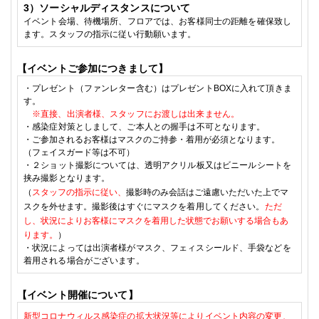
3
）ソーシャルディスタンスについて
イベント会場、待機場所、フロアでは、お客様同士の距離を確保致し
ます。スタッフの指示に従い行動願います。
【イベントご参加につきまして】
・
プレゼント（ファンレター含む）はプレゼントBOXに入れて頂きま
す
。
※直接、出演者様、スタッフに
お渡しは出来ません。
・
感染症対策としまして、
ご本人との握手は不可となります。
・
ご参加されるお客様はマスクのご持参・着用が必須となります。
（フェイスガード等は不可）
・２ショット撮影については、透明アクリル板又はビニールシートを
挟み撮影となります。
（
スタッフの指示に従い、
撮影時のみ会話はご遠慮いただいた上でマ
スクを外せます。
撮影後はすぐにマスクを着用してください。
ただ
し、状況によりお客様にマスクを着用した状態でお願いする場合もあ
ります。
）
・状況によっては出演者様がマスク、フェィスシールド、手袋などを
着用される場合がございます。
【イベント開催について】
新型コロナウィルス感染症の拡大状況等によりイベント内容の変更、