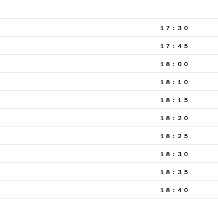
１７：３０
１７：４５
１８：００
１８：１０
１８：１５
１８：２０
１８：２５
１８：３０
１８：３５
１８：４０