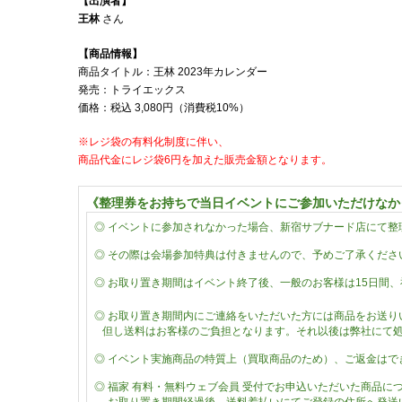
【出演者】
王林
さん
【商品情報】
商品タイトル：王林 2023年カレンダー
発売：トライエックス
価格：税込
3,080
円（消費税
10%
）
※レジ袋の有料化制度に伴い、
商品代金にレジ袋6円を加えた販売金額となります。
《整理券をお持ちで当日イベントにご参加いただけなか
◎
イベントに参加されなかった場合、新宿サブナード店にて整
◎
その際は会場参加特典は付きませんので、予めご了承くださ
◎ お取り置き期間はイベント終了後、一般のお客様は15日間
◎
お取り置き期間内にご連絡をいただいた方には商品をお送り
但し送料はお客様のご負担となります。それ以後は弊社にて
◎
イベント実施商品の特質上（買取商品のため）、ご返金はで
◎
福家
有料・無料ウェブ会員
受付でお申込いただいた商品に