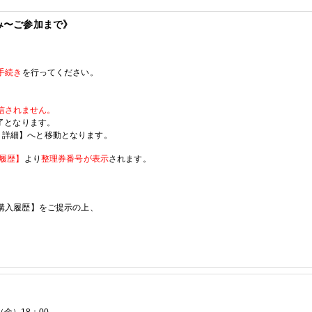
み〜ご参加まで》
手続き
を行ってください。
信されません。
了となります。
-
詳細】へと移動となります。
履歴】
より
整理券番号が表示
されます。
購入履歴】をご提示の上、
。