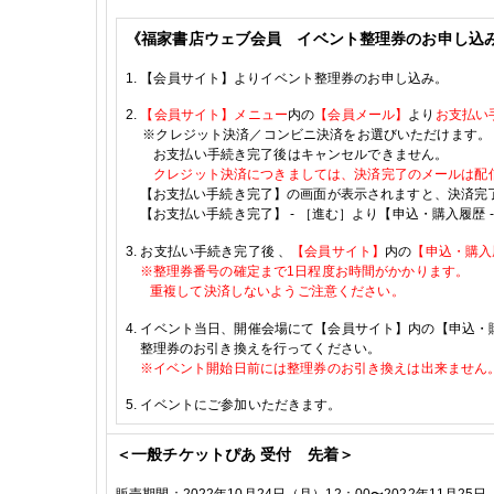
《福家書店ウェブ会員 イベント整理券のお申し込
1.
【会員サイト】よりイベント整理券のお申し込み。
2.
【会員サイト】メニュー
内の
【会員メール】
より
お支払い
※
クレジット決済／コンビニ決済をお選びいただけます。
お支払い手続き完了後はキャンセルできません。
クレジット決済につきましては、決済完了のメールは配
【お支払い手続き完了】の画面が表示されますと、決済完
【お支払い手続き完了】
-
［進む］より【申込・購入履歴
3.
お支払い手続き完了後
、
【会員サイト】
内の
【申込・購入
※
整理券番号の確定まで
1
日程度お時間がかかります。
重複して決済しないようご注意ください。
4.
イベント当日、開催会場にて【会員サイト】内の【申込・
整理券のお引き換えを行ってください。
※
イベント開始日前には整理券のお引き換えは出来ません
5.
イベントにご参加いただきます。
＜一般チケットぴあ 受付 先着＞