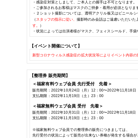
・
感染症対策としまして、
ご本人との握手は不可となります。
・
ご参加されるお客様はマスクのご持参・着用が必須となりま
・２ショット撮影については、透明アクリル板又はビニールシ
（
スタッフの指示に従い、
撮影時のみ会話はご遠慮いただいた
す。
）
・状況によっては出演者様がマスク、フェィスシールド、手袋
【イベント開催について】
新型コロナウィルス感染症の拡大状況等によりイベント内容の
【整理券
販売期間】
＜福家有料ウェブ会員
先行受付 先着＞
販売期間：
2022
年10
月24日
（月）
12
：
00
〜
2022
年11
月18
日
支払期限：
2022
年11月19
日（土）
23
：
00
＜福家無料ウェブ会員
受付 先着＞
販売期間：
2022
年10
月31日
（月）
12
：
00
〜
2022
年11
月18
日
支払期限：
2022
年11月19
日（土）
23
：
00
※
福家無料ウェブ会員での整理券の販売につきましては、
先行受付の状況によって販売が出来ない券種が発生する場合が