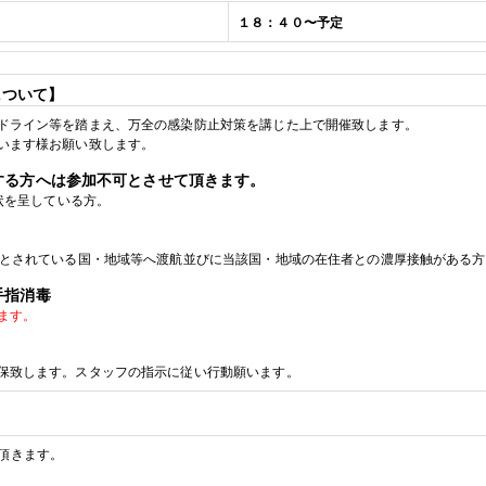
１８：４０
〜予定
について】
ドライン等を踏まえ、万全の感染防止対策を講じた上で開催致します。
います様お願い致します。
する方へは参加不可とさせて頂きます。
状を呈している方。
とされている国・地域等へ渡航並びに当該国・地域の在住者との濃厚接触がある方
手指消毒
ます。
保致します。スタッフの指示に従い行動願います。
頂きます
。