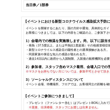
当日券／1部券
【イベントにおける新型コロナウイルス感染拡大予防
イベントを開催するにあたり、国の方針や通知、具体的なガイ
お客様につきましては、以下の内容をご確認の上、ご参加下さ
1
）会場内での検温を実施致します。尚、以下に該当
・発熱（
37.5
度以上、または平熱比
1
度超過）その他感冒様症
・
新型コロナウイルス感染症の陽性者との濃厚接触がある方。
・
同居家族や身近な知人の感染が疑われる方。
・
過去
14
日以内に政府から入国制限、入国後の観察機関を必要
2
）参加者、スタッフ含めマスク着用、会場入口での
※
マスクをお持ちでない方については、参加不可とさせて頂き
3
）ソーシャルディスタンスについて
イベント会場、待機場所、フロアでは、お客様同士の距離を確
【イベントご参加につきまして】
・
プレゼント（ファンレター含む）はプレゼントBOXに入れて
※直接、出演者様、スタッフに
お渡しは出来ません。