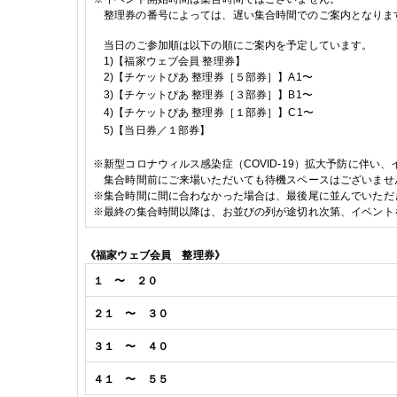
整理券の番号によっては、遅い集合時間でのご案内となりま
当日のご参加順は以下の
順に
ご案内を予定しています。
1)【福家ウェブ会員 整理券
】
2)
【チケットぴあ 整理券［５部券］】A1〜
3)
【チケットぴあ 整理券［３部券］】B1〜
4)
【チケットぴあ 整理券［１部券］】C1〜
5)
【当日券／１部券】
※
新型コロナウィルス感染症（
COVID-19
）拡大予防に伴い、
集合時間前にご来場いただいても待機スペースはございませ
※
集合時間に間に合わなかった場合は、最後尾に並んでいただ
※
最終の集合時間以降は、お並びの列が途切れ次第、イベント
《福家
ウェブ会員
整理券》
１
〜 ２０
２１
〜 ３０
３１
〜 ４０
４１
〜 ５５