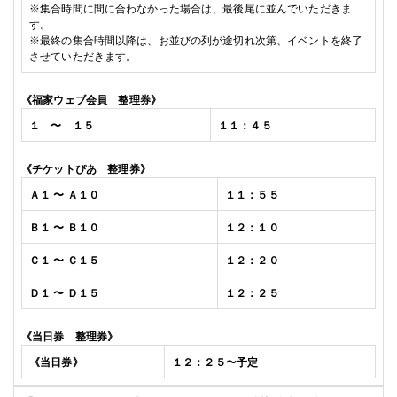
※
集合時間に間に合わなかった場合は、最後尾に並んでいただきま
す。
※
最終の集合時間以降は、お並びの列が途切れ次第、イベントを終了
させていただきます。
《福家
ウェブ会員
整理券》
１
〜 １５
１１：４５
《チケットぴあ
整理券》
Ａ１ 〜 Ａ１０
１１：５５
Ｂ１ 〜 Ｂ１０
１２：１０
Ｃ１ 〜 Ｃ１５
１２：２０
Ｄ１ 〜 Ｄ１５
１２：２５
《当日券
整理券》
《当日券
》
１２：２５
〜予定