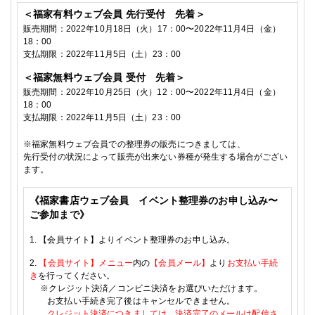
＜福家有料ウェブ会員
先行受付 先着＞
販売期間：
2022
年10
月18日
（火）
17
：
00
〜
2022
年11
月4
日（金）
18
：
00
支払期限：
2022
年11月5
日（土）
23
：
00
＜福家無料ウェブ会員
受付 先着＞
販売期間：
2022
年10
月25日
（火）
12
：
00
〜
2022
年11
月4
日（金）
18
：
00
支払期限：
2022
年11月5
日（土）
23
：
00
※
福家無料ウェブ会員での整理券の販売につきましては、
先行受付の状況によって販売が出来ない券種が発生する場合がござい
ます。
《福家書店ウェブ会員 イベント整理券のお申し込み〜
ご参加まで》
1.
【会員サイト】よりイベント整理券のお申し込み。
2.
【会員サイト】メニュー
内の
【会員メール】
より
お支払い手続
き
を行ってください。
※
クレジット決済／コンビニ決済をお選びいただけます。
お支払い手続き完了後はキャンセルできません。
クレジット決済につきましては、決済完了のメールは配信さ