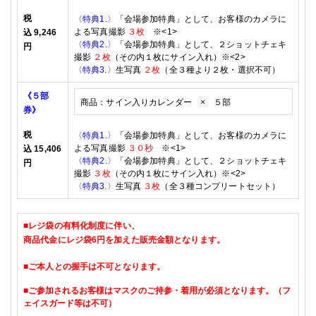
税
〈特典
1.
〉
「会場参加特典」として、お客様のカメラに
よる写真撮影
３枚
※
<1>
込
9,246
〈特典
2.
〉
「会場参加特典」として、２ショットチェキ
円
撮影
２
枚
（その内１枚にサイン入れ）※
<2>
〈特典3
.
〉
生写真
２枚
（全３種より２枚・選択不可）
《５部
商品：サイン入りカレンダー × ５
部
券》
税
〈特典
1.
〉
「会場参加特典」として、お客様のカメラに
よる写真撮影
３０秒
※
<1>
込
15,406
〈特典
2.
〉
「会場参加特典」として、２ショットチェキ
円
撮影
３
枚
（その内１枚にサイン入れ）※
<2>
〈特典3
.
〉
生写真
３枚
（全３種コンプリートセット）
■レジ袋の有料化制度に伴い、
商品代金に
レジ袋6円を加えた販売金額となります。
■
ご本人との握手は不可となります。
■
ご参加されるお客様はマスクのご持参・着用が必須となります。（フ
ェイスガード等は不可）