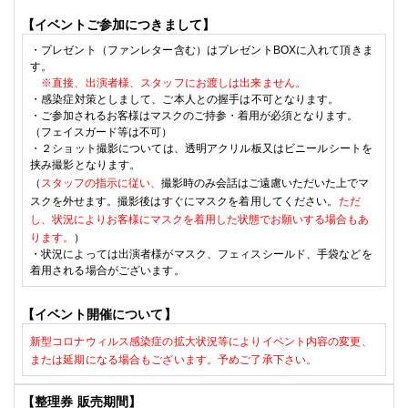
【イベントご参加につきまして】
・
プレゼント（ファンレター含む）はプレゼントBOXに入れて頂きま
す
。
※直接、出演者様、スタッフに
お渡しは出来ません。
・
感染症対策としまして、
ご本人との握手は不可となります。
・
ご参加されるお客様はマスクのご持参・着用が必須となります。
（フェイスガード等は不可）
・２ショット撮影については、透明アクリル板又はビニールシートを
挟み撮影となります。
（
スタッフの指示に従い、
撮影時のみ会話はご遠慮いただいた上でマ
スクを外せます。
撮影後はすぐにマスクを着用してください。
ただ
し、状況によりお客様にマスクを着用した状態でお願いする場合もあ
ります。
）
・状況によっては出演者様がマスク、フェィスシールド、手袋などを
着用される場合がございます。
【イベント開催について】
新型コロナウィルス感染症の拡大状況等によりイベント内容の変更、
または延期になる場合もございます。予めご了承下さい。
【整理券
販売期間】