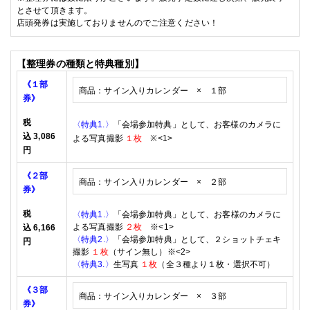
とさせて頂きます。
店頭発券は実施しておりませんのでご注意ください！
【整理券の種類と特典種別】
《１部
商品：サイン入りカレンダー ×
１部
券》
税
〈特典1.〉
「会場参加特典」として、
お客様のカメラに
込
3,086
よる写真撮影
１枚
※<1>
円
《２部
商品：サイン入りカレンダー × ２
部
券》
税
〈特典
1.
〉
「会場参加特典」として、お客様のカメラに
よる写真撮影
２枚
※
<1>
込
6,166
〈特典
2.
〉
「会場参加特典」として、２ショットチェキ
円
撮影
１枚
（サイン無し）※
<2>
〈特典3
.
〉
生写真
１枚
（全３種より１枚・選択不可）
《３部
商品：サイン入りカレンダー × ３
部
券》