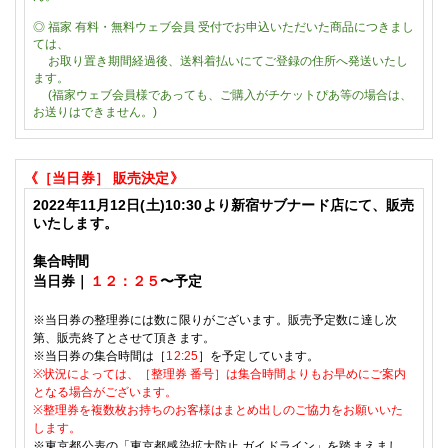
◎
福家
有料・無料ウェブ会員
受付でお申込いただいた商品につきまし
ては、
お取り置き期間経過後、送料着払いにてご登録の住所へ発送いたし
ます。
(福家ウェブ会員様であっても、ご購入がチケットぴあ等の場合は、
お送りはできません。)
《［当日券
］
販売決定
》
2022
年11
月12
日(土)
10:30
より新宿サブナード店にて、販売
いたします。
集合時間
当日券｜
１２：２５
〜予定
※
当日券の整理券には数に限りがございます。販売予定数に達し次
第、販売終了とさせて頂きます。
※当日券の集合時間は［
12:25
］を予定しています。
※
状況によっては、
［整理券 番号］は
集合時間よりもお早めにご案内
となる場合がございます。
※
整理券を複数枚お持ちのお客様はまとめ出しのご協力をお願いいた
します。
※東京都公表の
「東京都感染拡大防止 ガイドライン」を踏まえまし