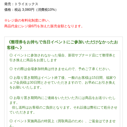
発売：トライエックス
価格：税込
3,080
円（消費税
10%
）
※レジ袋の有料化制度に伴い、
商品代金にレジ袋6円を加えた販売金額となります。
《整理券をお持ちで当日イベントにご参加いただけなかったお
客様へ 》
◎
イベントに参加されなかった場合、新宿サブナード店にて整理券と
引き換えに商品をお渡しします
◎
その際は会場参加特典は付きませんので、予めご了承ください。
◎ お取り置き期間はイベント終了後、一般のお客様は15日間、福家ウ
ェブ会員様は30日間とさせていただきますので、お早めにお引き換え
をお願いいたします。
◎
お取り置き期間内にご連絡をいただいた方には商品をお送りいたし
ます。
但し送料はお客様のご負担となります。それ以後は弊社にて処分させ
ていただきます。
◎
イベント実施商品の特質上（買取商品のため）、ご返金はできませ
ん。