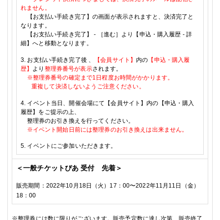
れません。
【お支払い手続き完了】の画面が表示されますと、決済完了と
なります。
【お支払い手続き完了】
-
［進む］より【申込・購入履歴
-
詳
細】へと移動となります。
3.
お支払い手続き完了後
、
【会員サイト】
内の
【申込・購入履
歴】
より
整理券番号が表示
されます。
※
整理券番号の確定まで
1
日程度お時間がかかります。
重複して決済しないようご注意ください。
4.
イベント当日、開催会場にて【会員サイト】内の【申込・購入
履歴】をご提示の上、
整理券のお引き換えを行ってください。
※
イベント開始日前には整理券のお引き換えは出来ません。
5.
イベントにご参加いただきます。
＜一般チケットぴあ 受付 先着＞
販売期間：
2022
年10
月18日
（火）
17
：
00
〜
2022
年11
月11
日（金）
18
：
00
※
整理券には数に限りがございます。販売予定数に達し次第、販売終了