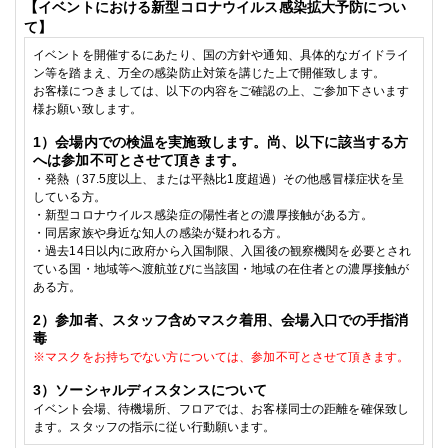
【イベントにおける新型コロナウイルス感染拡大予防につい
て】
イベントを開催するにあたり、国の方針や通知、具体的なガイドライ
ン等を踏まえ、万全の感染防止対策を講じた上で開催致します。
お客様につきましては、以下の内容をご確認の上、ご参加下さいます
様お願い致します。
1
）会場内での検温を実施致します。尚、以下に該当する方
へは参加不可とさせて頂きます。
・発熱（
37.5
度以上、または平熱比
1
度超過）その他感冒様症状を呈
している方。
・
新型コロナウイルス感染症の陽性者との濃厚接触がある方。
・
同居家族や身近な知人の感染が疑われる方。
・
過去
14
日以内に政府から入国制限、入国後の観察機関を必要とされ
ている国・地域等へ渡航並びに当該国・地域の在住者との濃厚接触が
ある方。
2
）参加者、スタッフ含めマスク着用、会場入口での手指消
毒
※
マスクをお持ちでない方については、参加不可とさせて頂きます。
3
）ソーシャルディスタンスについて
イベント会場、待機場所、フロアでは、お客様同士の距離を確保致し
ます。スタッフの指示に従い行動願います。