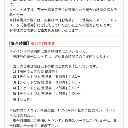
て、
イベント終了後、万が一感染症発生が確認された場合の感染症拡大予
防のため、
当日券購入の際には、お客様の［お名前］、ご連絡先［メールアドレ
ス］を【整理券】にご記入していただいた上での販売となります。
お客様のご理解とご協力をお願いいたします。
【
集合時間】
※11月7日 更新
※イベント開始時間は集合時間ではございません。
整理券の番号によっては、遅い集合時間でのご案内となります。
当日のご参加順は以下の
順に
ご案内を予定しています。
1)【福家ウェブ会員 整理券
】
2)
【チケットぴあ 整理券［５部券］】A1〜
3)
【チケットぴあ 整理券［３部券］】B1〜
4)
【チケットぴあ 整理券［２部券］】C1〜
5)
【チケットぴあ 整理券［１部券］】D1〜
6)
【当日券】
※
新型コロナウィルス感染症（
COVID-19
）拡大予防に伴い、イベン
ト会場の都合上、
集合時間前にご来場いただいても待機スペースはございません。集
合時間に合わせてご来場下さい。