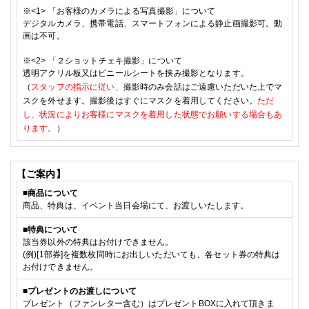
※<1> 「
お客様のカメラによる写真撮影」について
デジタルカメラ、携帯電話、スマートフォンによる静止画撮影可。動
画は不可。
※<2> 「
２ショットチェキ撮影」について
透明アクリル板又はビニールシートを挟み撮影となります。
（
スタッフの指示に従い、
撮影時のみ会話はご遠慮いただいた上でマ
スクを外せます。撮影後はすぐにマスクを着用してください。
ただ
し、状況によりお客様にマスクを着用した状態でお願いする場合もあ
ります。
）
【ご案内】
■
商品について
商品、特典は、イベント当日会場にて、お渡しいたします。
■特典
について
該当券以外の特典はお付けできません。
(例)[
1部
券]を複数枚同時にお出しいただいても、各セット券の特典は
お付けできません。
■
プレゼントのお渡しについて
プレゼント（ファンレター含む）はプレゼントBOXに入れて頂きま