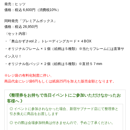
発売：ヒッツ
価格：税込
6
,
600
円（消費税
10%
）
同時発売「プレミアムボックス」
価格：税込 26,950円
〈セット内容〉
・
「奥山かずさvol.2 」トレーディングカード × ４BOX
・
オリジナルフレーム × １個（絵柄は５種類）
※当たりフレームには直筆サ
イン入り！
・オリジナル缶バッジ × ２個（絵柄は５種類）※直径５７mm
※レジ袋の有料化制度に伴い、
商品代金に
レジ袋6円もしくは紙袋25円を加えた販売金額となります。
《整理券をお持ちで当日イベントにご参加いただけなかったお
客様へ 》
◎
イベントに参加されなかった場合、新宿サブナード店にて整理券と
引き換えに商品をお渡しします
◎
その際は会場参加特典は付きませんので、予めご了承ください。