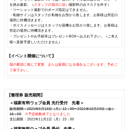
を挟み撮影。
（
スタッフの指示に従い
撮影時のみマスクを外す）
・
ツーショット撮影でのポーズ指定はできません。
・私物サインはスタッフが私物をお預かり致します。お客様は所定の
場所に待機頂きます。
・ボイスメッセージはスタッフが器機をお預かり致します。お客様は
所定の場所に待機頂きます。
・プレゼントやお手紙等はプレゼントBOXへお入れ下さい。（ご本人
様へ直接手渡しいただけません）
【イベント開催について】
国の要請に順じて変更、または延期になる場合もございます。予めご
了承下さい。
【整理券
販売期間】
＜福家有料ウェブ会員
先行受付 先着＞
販売期間：
2021
年9
月13
日（月）
12
：
00
〜
2021
年10
月29
日（金）
18
：
00
※予定枚数終了となりました
支払期限：
2021
年11月1
日（月）
23
：
00
＜福家無料ウェブ会員
受付 先着＞