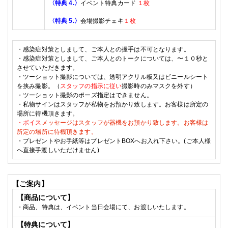
〈特典
4.
〉
イベント特典カード
１枚
〈特典
5.
〉
会場
撮影チェキ
１枚
・
感染症対策としまして、
ご本人との握手は不可となります。
・
感染症対策としまして、
ご本人とのトークについては、〜１０秒と
させていただきます。
・
ツーショット撮影については、透明アクリル板又はビニールシート
を挟み撮影。（
スタッフの指示に従い
撮影時のみマスクを外す）
・
ツーショット撮影のポーズ指定はできません。
・
私物サインはスタッフが私物をお預かり致します。お客様は所定の
場所に待機頂きます。
・
ボイス
メッセージはスタッフが器機をお預かり致します。お客様は
所定の場所に待機頂きます。
・
プレゼントやお手紙等はプレゼントB
OXへ
お入れ下さい。(ご本人様
へ直接手渡しいただけません
)
【ご案内】
【商品について】
・商品、特典は、イベント当日会場にて、お渡しいたします。
【特典について】