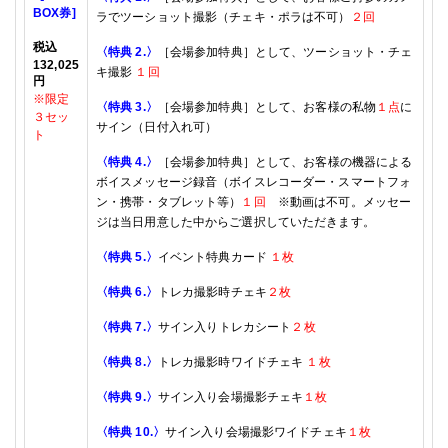
BOX
券]
ラでツーショット撮影（チェキ・ポラは不可）
２回
税込
〈特典
2.
〉
［会場参加特典］として、ツーショット・チェ
132
,
025
キ撮影
１回
円
※限定
〈特典
3.
〉
［会場参加特典］として、お客様の私物
１点
に
３セッ
サイン
（日付入れ可）
ト
〈特典
4.
〉
［会場参加特典］として、
お客様の機器による
ボイスメッセージ録音
（ボイスレコーダー・スマートフォ
ン・携帯・タブレット等）
１回
※動画は不可。メッセー
ジは当日用意した中からご選択していただきます。
〈特典
5.
〉
イベント特典カード
１枚
〈特典
6.
〉
トレカ撮影時チェキ
２枚
〈特典
7.
〉
サイン入りトレカシート
２枚
〈特典
8
.
〉
トレカ撮影時ワイドチェキ
１枚
〈特典
9.
〉
サイン入り
会場
撮影チェキ
１枚
〈特典
10.
〉
サイン入り
会場
撮影ワイドチェキ
１枚