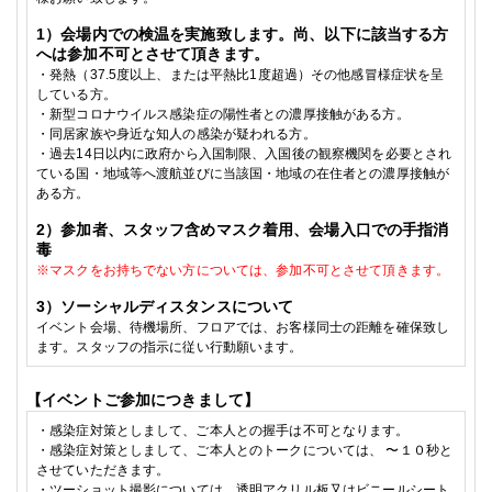
1
）会場内での検温を実施致します。尚、以下に該当する方
へは参加不可とさせて頂きます。
・発熱（
37.5
度以上、または平熱比
1
度超過）その他感冒様症状を呈
している方。
・
新型コロナウイルス感染症の陽性者との濃厚接触がある方。
・
同居家族や身近な知人の感染が疑われる方。
・
過去
14
日以内に政府から入国制限、入国後の観察機関を必要とされ
ている国・地域等へ渡航並びに当該国・地域の在住者との濃厚接触が
ある方。
2
）参加者、スタッフ含めマスク着用、会場入口での手指消
毒
※
マスクをお持ちでない方については、参加不可とさせて頂きます。
3
）ソーシャルディスタンスについて
イベント会場、待機場所、フロアでは、お客様同士の距離を確保致し
ます。スタッフの指示に従い行動願います。
【イベントご参加につきまして】
・
感染症対策としまして、
ご本人との握手は不可となります。
・
感染症対策としまして、
ご本人とのトークについては、 〜１０秒と
させていただきます。
・ツーショット撮影については、透明アクリル板又はビニールシート