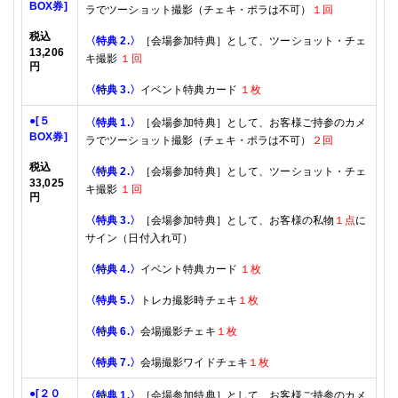
BOX
券]
ラでツーショット撮影（チェキ・ポラは不可）
１回
税込
〈特典
2.
〉
［会場参加特典］として、ツーショット・チェ
13,2
06
キ撮影
１回
円
〈特典
3.
〉
イベント特典カード
１枚
●
[５
〈特典
1.
〉
［会場参加特典］として、
お客様ご持参のカメ
BOX
券]
ラでツーショット撮影（チェキ・ポラは不可）
２回
税込
〈特典
2.
〉
［会場参加特典］として、ツーショット・チェ
33
,
025
キ撮影
１回
円
〈特典
3.
〉
［会場参加特典］として、お客様の私物
１点
に
サイン（日付入れ可）
〈特典
4.
〉
イベント特典カード
１枚
〈特典
5.
〉
トレカ撮影時チェキ
１枚
〈特典
6.
〉
会場
撮影チェキ
１枚
〈特典
7.
〉
会場
撮影ワイドチェキ
１枚
●
[２０
〈特典
1.
〉
［会場参加特典］として、
お客様ご持参のカメ