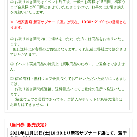
◎ お取り置き期間はイベント終了後、一般のお客様は15日間、福家ウ
ェブ会員様は30日間とさせていただきますので、お早めにお引き換え
をお願いいたします。
※「
福家書店 新宿サブナード店」は現在、
10:30〜21:00での営業とな
ります。
◎
お取り置き期間内にご連絡をいただいた方には商品をお送りいたし
ます。
但し送料はお客様のご負担となります。それ以後は弊社にて処分させ
ていただきます。
◎
イベント実施商品の特質上（買取商品のため）、ご返金はできませ
ん。
◎
福家
有料・無料ウェブ会員
受付でお申込いただいた商品につきまし
ては、
お取り置き期間経過後、送料着払いにてご登録の住所へ発送いたし
ます。
(福家ウェブ会員様であっても、ご購入がチケットぴあ等の場合は、
お送りはできません。)
《当日券
販売決定》
2021
年11
月13
日(土)
10:30
より新宿サブナード店にて、若干