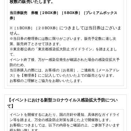
枚数の販売いたします。
当日券販売 券種
［２BOX券］
［５BOX券］
［プレミアムボックス
券］
につきましては当日券はございま
※
［１BOX券］
［２０BOX券］
せん。
※
当日券の整理券には数に限りがございます。販売予定数に達し次
第、販売終了とさせて頂きます。
※東京都公表の
「東京都感染拡大防止 ガイドライン」を踏まえまし
て、
イベント終了後、万が一感染症発生が確認された場合の感染症拡大予
防のため、
当日券購入の際には、お客様の［お名前］、ご連絡先［メールアドレ
ス］を【整理券】にご記入していただいた上での販売となります。
お客様のご理解とご協力をお願いいたします。
【イベントにおける新型コロナウイルス感染拡大予防につい
て】
イベントを開催するにあたり、国の方針や通知、具体的なガイドライ
ン等を踏まえ、万全の感染防止対策を講じた上で開催致します。
お客様につきましては、以下の内容をご確認の上、ご参加下さいます
様お願い致します。