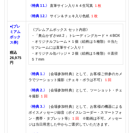
〈特典
11.
〉
直筆サイン入りＡ４生写真
１枚
〈特典
12.
〉
サイン＆チェキ
入り色紙
１枚
●
[プレ
《プレムアムボックス セット内容》
ミアム
・「奥山かずさvol.2 」トレーディングカード × ４BOX
ボック
・
オリジナルフレーム × １個（絵柄は５種類）
※当た
ス
券]
りフレームには直筆サイン入り！
税込
・
オリジナル缶バッジ × ２個（絵柄は５種類）※直径
26,975
５７mm
円
〈特典
1.
〉
［会場参加特典］として、
お客様ご持参のカメ
ラでツーショット撮影（チェキ・ポラは不可）
１回
〈特典
2.
〉
［会場参加特典］として、ツーショット・チェ
キ撮影
１回
〈特典
3.
〉
［会場参加特典］として、
お客様の機器による
ボイスメッセージ録音
（ボイスレコーダー・スマートフォ
ン・携帯・タブレット等）
１回
※動画は不可。メッセー
ジは当日用意した中からご選択していただきます。