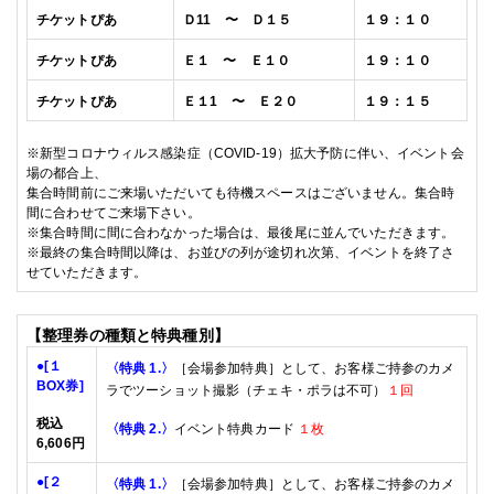
チケットぴあ
Ｄ11 〜 Ｄ１５
１９
：１０
チケットぴあ
Ｅ１ 〜 Ｅ１０
１９
：１０
チケットぴあ
Ｅ１1 〜 Ｅ２０
１９
：１５
※
新型コロナウィルス感染症（
COVID-19
）拡大予防に伴い、イベント会
場の都合上、
集合時間前にご来場いただいても待機スペースはございません。集合時
間に合わせてご来場下さい。
※
集合時間に間に合わなかった場合は、最後尾に並んでいただきます。
※
最終の集合時間以降は、お並びの列が途切れ次第、イベントを終了さ
せていただきます。
【整理券の種類と特典種別】
●
[１
〈特典
1.
〉
［会場参加特典］として、
お客様ご持参のカメ
BOX
券]
ラでツーショット撮影（チェキ・ポラは不可）
１回
税込
〈特典
2.
〉
イベント特典カード
１枚
6
,
606
円
●
[２
〈特典
1.
〉
［会場参加特典］として、
お客様ご持参のカメ