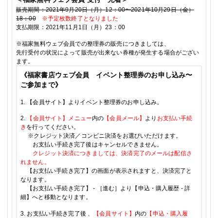
販売期間：
2021
年9
月20
日（月）
12
：
00
〜
2021
年10
月29
日（金）
18
：
00
※予定枚数終了となりました
支払期限：
2021
年
11月1
日（月）
23
：
00
※
福家無料ウェブ会員での整理券の販売につきましては、
先行受付の状況によって販売が出来ない券種が発生する場合がござい
ます。
《福家書店ウェブ会員 イベント整理券のお申し込み〜
ご参加まで》
1.
【会員サイト】よりイベント整理券のお申し込み。
2.
【会員サイト】メニュー
内の
【会員メール】
より
お支払い手続
き
を行ってください。
※
クレジット決済／コンビニ決済をお選びいただけます。
お支払い手続き完了後はキャンセルできません。
クレジット決済につきましては、決済完了のメールは配信さ
れません。
【お支払い手続き完了】の画面が表示されますと、決済完了と
なります。
【お支払い手続き完了】
-
［進む］より【申込・購入履歴
-
詳
細】へと移動となります。
3.
お支払い手続き完了後
、
【会員サイト】
内の
【申込・購入履