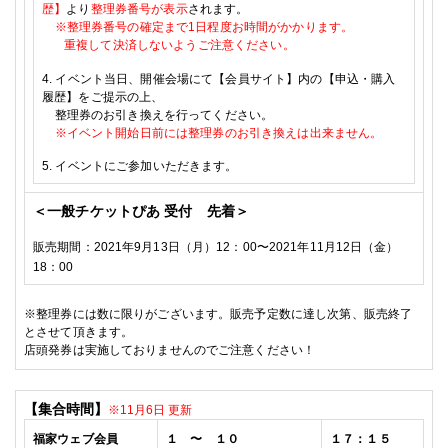
歴】
より
整理券番号が表示
されます。
※
整理券番号の確定まで
1
日程度お時間がかかります。
重複して決済しないようご注意ください。
4.
イベント当日、開催会場にて【会員サイト】内の【申込・購入
履歴】をご提示の上、
整理券のお引き換えを行ってください。
※
イベント開始日前には整理券のお引き換えは出来ません。
5.
イベントにご参加いただきます。
＜一般チケットぴあ 受付 先着＞
販売期間：
2021年9月13日（月）12：00〜2021年11月12日（金）
18：00
※
整理券には数に限りがございます。販売予定数に達し次第、販売終了
とさせて頂きます。
店頭発券は実施しておりませんのでご注意ください！
【集合時間】
※11月6日 更新
福家
ウェブ会員
１ 〜 １０
１７：１５