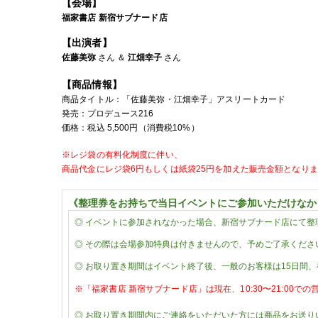
【会場】
福家書店
新宿サブナード店
【出演者】
佐藤美弥
さん ＆
江畑幸子
さん
【商品情報】
商品タイトル：
「佐藤美弥・江畑幸子」アスリートカード
発売：
プロデュース216
価格：税込
5,5
00
円（消費税
10%
）
※レジ袋の有料化制度に伴い、
商品代金に
レジ袋6円もしくは紙袋25円を加えた販売金額となり
《整理券をお持ちで当日イベントにご参加いただけなか
◎
イベントに参加されなかった場合、新宿サブナード店にて整
◎
その際は会場参加特典は付きませんので、予めご了承くださ
◎ お取り置き期間はイベント終了後、一般のお客様は15日間
※「
福家書店 新宿サブナード店」は現在、
10:30〜21:00
◎
お取り置き期間内にご連絡をいただいた方には商品をお送り