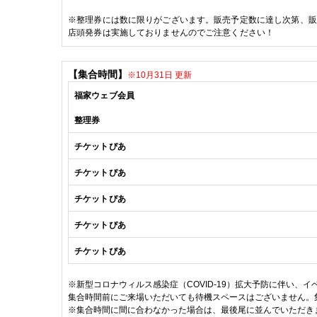
※
整理券には数に限りがございます。販売予定数に達し次第、販
店頭発券は実施しておりませんのでご注意ください！
【集合時間】
※10月31日 更新
福家
ウェブ会員
整理券
チケットぴあ
チケットぴあ
チケットぴあ
チケットぴあ
チケットぴあ
※
新型コロナウィルス感染症（
COVID-19
）拡大予防に伴い、イ
集合時間前にご来場いただいても待機スペースはございません。
※
集合時間に間に合わなかった場合は、最後尾に並んでいただき