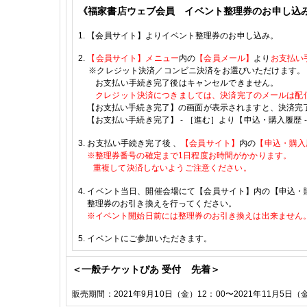
《福家書店ウェブ会員 イベント整理券のお申し込
1.
【会員サイト】よりイベント整理券のお申し込み。
2.
【会員サイト】メニュー
内の
【会員メール】
より
お支払い
※
クレジット決済／コンビニ決済をお選びいただけます。
お支払い手続き完了後はキャンセルできません。
クレジット決済につきましては、決済完了のメールは配
【お支払い手続き完了】の画面が表示されますと、決済完
【お支払い手続き完了】
-
［進む］より【申込・購入履歴
3.
お支払い手続き完了後
、
【会員サイト】
内の
【申込・購入
※
整理券番号の確定まで
1
日程度お時間がかかります。
重複して決済しないようご注意ください。
4.
イベント当日、開催会場にて【会員サイト】内の【申込・
整理券のお引き換えを行ってください。
※
イベント開始日前には整理券のお引き換えは出来ません
5.
イベントにご参加いただきます。
＜一般チケットぴあ 受付 先着＞
販売期間：
2021年9月10日（金）12：00〜2021年11月5日（