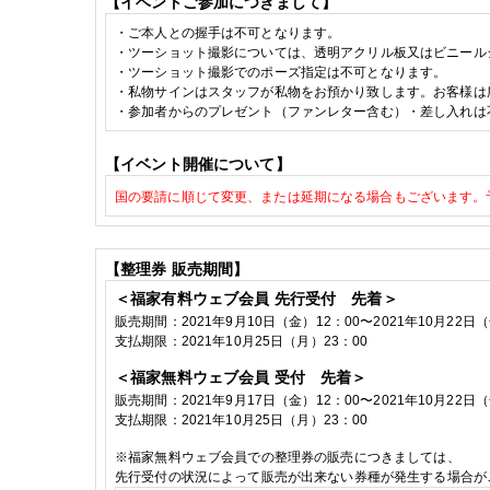
【イベントご参加につきまして】
・ご本人との握手は不可となります。
・ツーショット撮影については、透明アクリル板又はビニール
・
ツーショット撮影でのポーズ指定は不可となります。
・私物サインはスタッフが私物をお預かり致します。お客様は
・参加者からのプレゼント（ファンレター含む）・差し入れは
【イベント開催について】
国の要請に順じて変更、または延期になる場合もございます。
【整理券
販売期間】
＜福家有料ウェブ会員
先行受付 先着＞
販売期間：
2021
年9
月10
日（金）
12
：
00
〜
2021
年10
月22
日（
支払期限：
2021
年10月25
日（月）
23
：
00
＜福家無料ウェブ会員
受付 先着＞
販売期間：
2021
年9
月17
日（金）
12
：
00
〜
2021
年10
月22
日（
支払期限：
2021
年10月25
日（月）
23
：
00
※
福家無料ウェブ会員での整理券の販売につきましては、
先行受付の状況によって販売が出来ない券種が発生する場合が