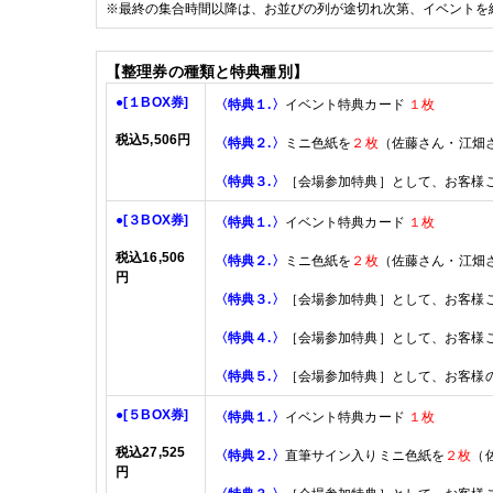
※
最終の集合時間以降は、お並びの列が途切れ次第、イベントを
【整理券の種類と特典種別】
●
[１
BOX
券]
〈特典１
.
〉
イベント特典カード
１枚
税込5,5
06
円
〈特典２
.
〉
ミニ色紙を
２枚
（佐藤さん・江畑さ
〈特典３
.
〉
［会場参加特典］として、
お客様
●
[３
BOX
券]
〈特典１
.
〉
イベント特典カード
１枚
税込16,50
6
〈特典２
.
〉
ミニ色紙を
２枚
（
佐藤
さん・江畑
円
〈特典３
.
〉
［会場参加特典］として、
お客様
〈特典４
.
〉
［会場参加特典］として、
お客様
〈特典５
.
〉
［会場参加特典］として、
お客様
●
[５
BOX
券]
〈特典１
.
〉
イベント特典カード
１枚
税込27,525
〈特典２
.
〉
直筆サイン入りミニ色紙を
２枚
（
円