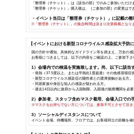
「整理券（チケット）」
は［該当の部］でのみご参加いただけ
「整理券（チケット）」
購入後は、［ご参加の部］の変更はで
・イベント当日は「整理券（チケット）」に記載の整
※
「整理券（チケット）」の
集合時間は決まり次第掲載となり
【イベントにおける新型コロナウイルス感染拡大予防
国の方針や通知、具体的なガイドライン等を踏まえ、万全の感
お客様につきましては、以下の内容をご確認の上、ご参加下さ
1
）会場内での検温を実施致します。尚、以下に該当
・発熱（
37.5
度以上、または平熱比
1
度超過）その他感冒様症
・
新型コロナウイルス感染症の陽性者との濃厚接触がある方。
・
同居家族や身近な知人の感染が疑われる方。
・
過去
14
日以内に政府から入国制限、入国後の観察機関を必要
2
）参加者、スタッフ含めマスク着用、会場入口での
※
マスクをお持ちでない方については、参加不可とさせて頂き
3
）ソーシャルディスタンスについて
イベント会場、待機場所、フロアでは、お客様同士の距離を確