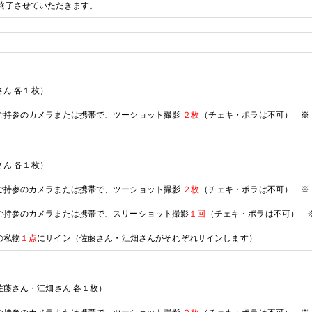
終了させていただきます。
ん 各１枚）
ご持参のカメラまたは携帯で、ツーショット撮影
２枚
（チェキ・ポラは不可）
※
さん 各１枚）
ご持参のカメラまたは携帯で
、
ツーショット撮影
２枚
（チェキ・ポラは不可）
※
ご持参のカメラまたは携帯で、スリーショット撮影
１回
（チェキ・ポラは不可）
の私物
１点
に
サイン
（
佐藤
さん・江畑さん
がそれぞれサインします）
佐藤
さん・江畑さん 各１枚）