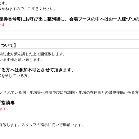
ます。
きかねますので、ご注意ください。
理券番号毎にお呼び出し整列後に、会場ブースの中へはお一人様づつ
ます。
について】
染防止対策を講じた上で開催致します。
います様お願い致します。
する方へは参加不可とさせて頂きます。
状を呈している方。
とされている国・地域等へ渡航並びに当該国・地域の在住者との濃厚接触がある方
手指消毒
ます。
保致します。スタッフの指示に従い行動願います。