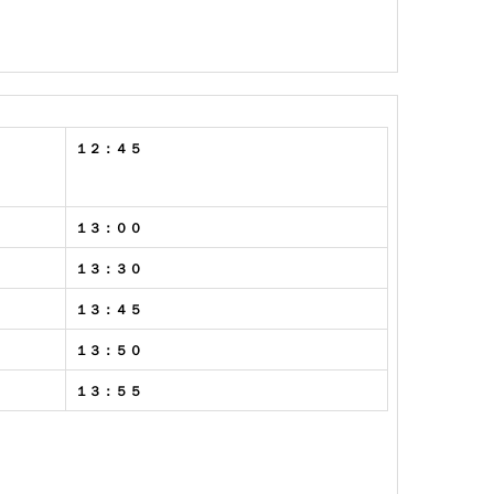
１２：４５
１３：００
１３：３０
１３：４５
１３：５０
１３：５５