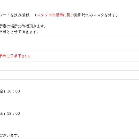
シートを挟み撮影。
（
スタッフの指示に従い
撮影時のみマスクを外す）
所定の場所に待機頂きます。
不可とさせて頂きます。
予めご了承下さい。
金）
18
：
00
金）
18
：
00
ございます。