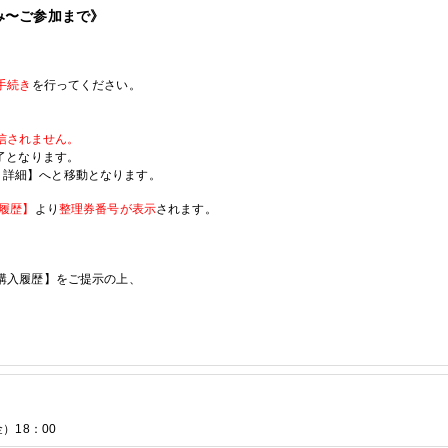
み〜ご参加まで》
手続き
を行ってください。
信されません。
了となります。
-
詳細】へと移動となります。
履歴】
より
整理券番号が表示
されます。
購入履歴】をご提示の上、
。
金）18：00