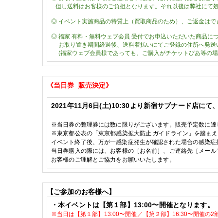
但し送料はお客様のご負担となります。それ以後は弊社にて
◎
イベント実施商品の特質上（買取商品のため）、ご返金はで
◎
福家
有料・無料ウェブ会員
受付でお申込いただいた商品に
お取り置き期間経過後、送料着払いにてご登録の住所へ発送
(福家ウェブ会員様であっても、ご購入がチケットぴあ等の場
《当日券
販売決定》
2021
年11
月6
日(土)
10:30
より新宿サブナード店にて
※
当日券の整理券には数に限りがございます。販売予定数に達
※東京都公表の
「東京都感染拡大防止 ガイドライン」を踏ま
イベント終了後、万が一感染症発生が確認された場合の感染症
当日券購入の際には、お客様の［お名前］、ご連絡先［メール
お客様のご理解とご協力をお願いいたします。
【ご参加のお客様へ】
・本イベントは【第１部】13:00〜開催となります。
※当日は
【第１部】13:00〜開催／
【第２部】16:30〜開催の