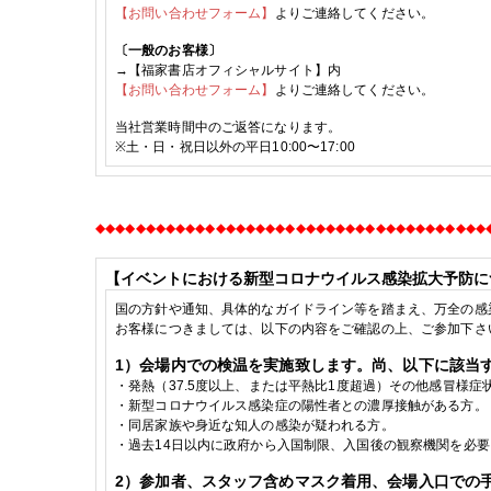
【お問い合わせフォーム】
よりご連絡してください。
〔一般のお客様〕
→【福家書店オフィシャルサイト】内
【お問い合わせフォーム】
よりご連絡してください。
当社営業時間中のご返答になります。
※土・日・祝日以外の平日10:00〜17:00
◆
◆
◆
◆
◆
◆
◆
◆
◆
◆
◆
◆
◆
◆
◆
◆
◆
◆
◆
◆
◆
◆
◆
◆
◆
◆
◆
◆
◆
◆
◆
◆
◆
◆
◆
◆
◆
◆
◆
【イベントにおける新型コロナウイルス感染拡大予防に
国の方針や通知、具体的なガイドライン等を踏まえ、万全の感
お客様につきましては、以下の内容をご確認の上、ご参加下さ
1
）会場内での検温を実施致します。尚、以下に該当
・発熱（
37.5
度以上、または平熱比
1
度超過）その他感冒様症
・
新型コロナウイルス感染症の陽性者との濃厚接触がある方。
・
同居家族や身近な知人の感染が疑われる方。
・
過去
14
日以内に政府から入国制限、入国後の観察機関を必要
2
）参加者、スタッフ含めマスク着用、会場入口での