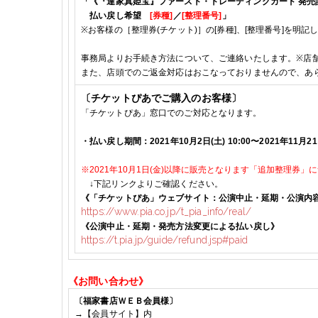
「
《
『達家真姫宝』ファースト・トレーディングカード 発売
払い戻し希望
[
券種
]
／
[
整理番号
]
」
※
お客様の［整理券
(
チケット
)
］の
[
券種
]
、
[
整理番号
]
を明記
事務局よりお手続き方法について、ご連絡いたします。
※
店
また、店頭でのご返金対応はおこなっておりませんので、あ
〔チケットぴあでご購入のお客様〕
「チケットぴあ」窓口でのご対応となります。
・払い戻し期間：
2021年10月2日(土) 10:00
〜
2021年11月2
※2021年10月1日(金)以降に販売となります「追加整理券
↓
下記リンクよりご確認ください。
《「チケットぴあ」ウェブサイト：
公演中止・延期・公演内
https://www.pia.co.jp/t_pia_info/real/
《公演中止・延期・発売方法変更による払い戻し》
https://t.pia.jp/guide/refund.jsp#paid
《お問い合わせ》
〔福家書店ＷＥＢ会員様〕
→【会員サイト】内