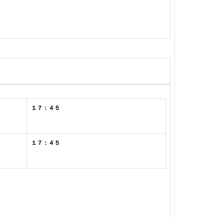
１７：４５
１７：４５