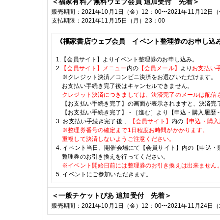
＜福家有料／無料ウェブ会員
追加
受付
先着＞
販売期間：
2021
年10
月1
日（金）
12
：
00
〜
2021
年11
月12
日（
支払期限：
2021
年11月15日（月）23：
00
《福家書店ウェブ会員 イベント整理券のお申し込
1.
【会員サイト】よりイベント整理券のお申し込み。
2.
【会員サイト】メニュー
内の
【会員メール】
より
お支払い
※クレジット決済／コンビニ決済をお選びいただけます。
お支払い手続き完了後はキャンセルできません。
クレジット決済につきましては、決済完了のメールは配信
【お支払い手続き完了】の画面が表示されますと、決済完
【お支払い手続き完了】
-
［進む］より【申込・購入履歴
3.
お支払い手続き完了後
、
【会員サイト】
内の
【申込・購入
※整理券番号の確定まで
1
日程度お時間がかかります。
重複して決済しないようご注意ください。
4.
イベント当日、開催会場にて【会員サイト】内の【申込・
整理券のお引き換えを行ってください。
※イベント開始日前には整理券のお引き換えは出来ません
5.
イベントにご参加いただきます。
＜一般チケットぴあ
追加
受付 先着＞
販売期間：
2021
年10
月1
日（金）
12
：
00
〜
2021
年11
月24
日（