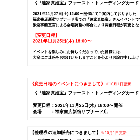
《『達家真姫宝』ファースト・トレーディングカード
2021年11月27日(土) 12:00〜開催にてご案内しておりました
福家書店新宿サブナード店での『達家真姫宝』さんイベントで
緊急事態宣言による会場調整の都合により開催日程が変更とな
【変更日程】
2021年11月25日(木) 18:00〜
イベントを楽しみにお待ちくださっていた皆様には、
大変にご迷惑をお掛けいたしますことを心よりお詫び申し上げ
《変更日程のイベントにつきまして》
※10月1
日更新
《
『達家真姫宝』ファースト・トレーディングカード
変更日程：
2021
年11
月25
日(木)
18:00〜開催
会場 ：福家書店
新宿サブナード店
【
整理券の追加販売につきまして
】
※10月1日更新