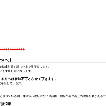
◆
◆
◆
◆
◆
◆
◆
◆
◆
◆
◆
◆
ついて】
染防止対策を講じた上で開催致します。
います様お願い致します。
する方へは参加不可とさせて頂きます。
状を呈している方。
とされている国・地域等へ渡航並びに当該国・地域の在住者との濃厚接触がある方
手指消毒