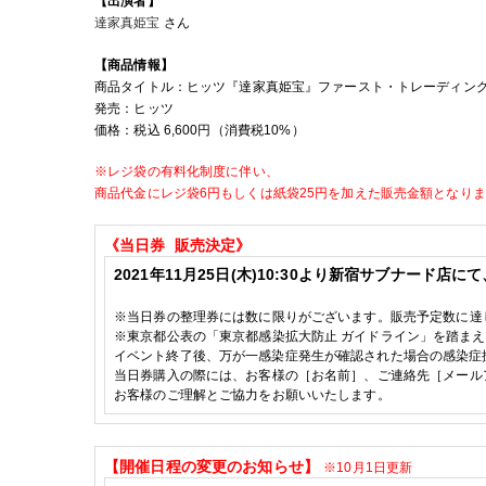
【出演者】
達家真姫宝
さん
【商品情報】
商品タイトル：ヒッツ
『
達家真姫宝
』
ファースト・
トレーディン
発売：ヒッツ
価格：税込
6
,
600
円（消費税
10%
）
※レジ袋の有料化制度に伴い、
商品代金に
レジ袋6円もしくは紙袋25円を加えた販売金額となり
《当日券
販売決定》
2021
年11
月25
日(木)
10:30
より新宿サブナード店にて
※
当日券の整理券には数に限りがございます。販売予定数に達
※東京都公表の
「東京都感染拡大防止 ガイドライン」を踏ま
イベント終了後、万が一感染症発生が確認された場合の感染症
当日券購入の際には、お客様の［お名前］、ご連絡先［メール
お客様のご理解とご協力をお願いいたします。
【
開催日程の変更のお知らせ】
※10
月
1
日更新