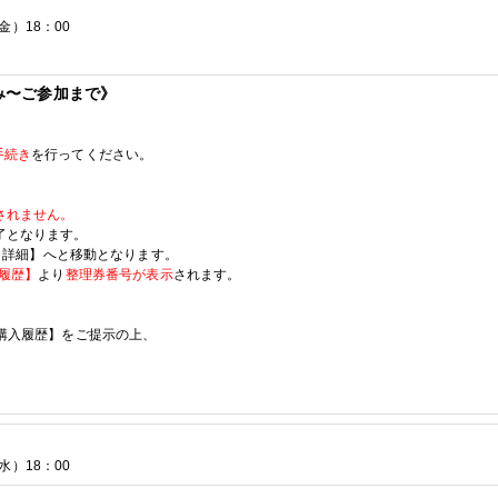
金）
18
：
00
み〜ご参加まで》
手続き
を行ってください。
されません。
了となります。
-
詳細】へと移動となります。
履歴】
より
整理券番号が表示
されます。
購入履歴】をご提示の上、
。
水）
18
：
00