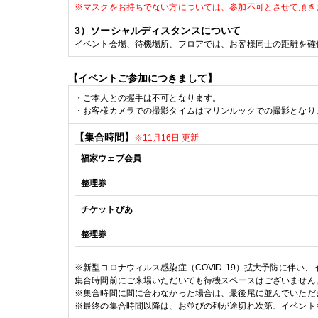
※
マスクをお持ちでない方については、参加不可とさせて頂き
3
）ソーシャルディスタンスについて
イベント会場、待機場所、フロアでは、お客様同士の距離を確
【イベントご参加につきまして】
・
ご本人との握手は不可となります。
・
お客様カメラでの撮影タイムはマリンルックでの撮影となり
【集合時間】
※11月16日 更新
福家
ウェブ会員
整理券
チケットぴあ
整理券
※
新型コロナウィルス感染症（
COVID-19
）拡大予防に伴い、
集合時間前にご来場いただいても待機スペースはございません
※
集合時間に間に合わなかった場合は、最後尾に並んでいただ
※
最終の集合時間以降は、お並びの列が途切れ次第、イベント