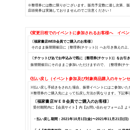
※
整理券には数に限りがございます。販売予定数に達し次第、販
店頭発券は実施しておりませんのでご注意ください！
《
変更日程での
イベントに参加されるお客様へ
イベン
〔福家書店
WEB
会員でご購入のお客様〕
そのまま振替開催日に［整理券
(
チケット
)
］へお引き換えの上
〔チケットぴあでお申込みで既に［整理券
(
チケット
)
］をお引
振替開催日にそのままご参加いただけますので、［整理券
(
チケ
《払い戻し（イベント参加及び対象商品購入のキャン
※
払い戻し手続きをされた場合、振替イベントにはご参加いた
※
整理券のご購入先によって払戻し方法が異なります。下記事
〔福家書店ＷＥＢ会員でご購入のお客様〕
受付期間内に【会員サイト】内【お問い合わせフォーム】よ
・払い戻し期間：
2021年10月1日(金)
〜
2021年11月21日(日