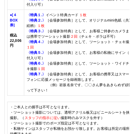
付入り可）
●
[４
〈特典１
.
〉
イベント特典カード
１枚
BOX
〈特典２
.
〉
［会場参加特典］として、オリジナルmini色紙（共通
券]
絵柄）
１枚
〈特典３
.
〉
［会場参加特典］として、お客様ご持参のカメラまた
税込
は携帯でツーショット撮影
２回
（チェキ・ポラは不可）
22
,
006
〈特典４
.
〉
［会場参加特典］として、ツーショット・チェキ撮影
円
１回
〈特典５
.
〉
［会場参加特典］として、お客様の私物にサイン（日
付入り可）
〈特典６
.
〉
［会場参加特典］として、ツーショット・ワイドチェ
キ撮影
１回
〈特典７
.
〉
［会場参加特典］として、お客様の携帯又はスマート
フォンに応援メッセージを録画致します。
（例）岩坂名奈です、〇〇さん夢をあきらめず頑張
って下さい！
・ご本人との握手は不可となります。
・ツーショット撮影については、透明アクリル板又はビニールシートを挟み
撮影。（
スタッフの指示に従い
撮影時のみマスクを外す）
・ツーショット撮影でのポーズ指定は不可となります。
・私物サインはスタッフが私物をお預かり致します。お客様は所定の場所に