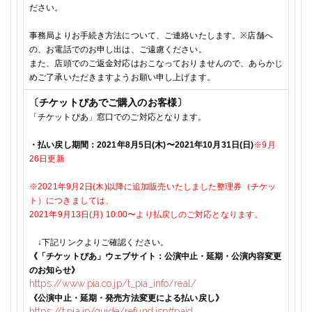
ださい。
事務局よりお手続き方法について、ご連絡いたします。
※
店舗へ
の、お電話でのお申し出は、ご遠慮ください。
また、店頭でのご返金対応はおこなっておりませんので、あらかじ
めご了承いただきますようお願い申し上げます。
〔チケットぴあでご購入のお客様〕
「チケットぴあ」窓口でのご対応となります。
・払い戻し期間：
2021年8月5日(木)
〜
2021年10月31日(日)
※9月
26
日更新
※2021年9月
2
日(
木
)以降に追加販売いたしました整理券（チケッ
ト）につきましては、
2021年9月13日(月) 10:00
〜より払戻しのご対応となります。
↓
下記リンクよりご確認ください。
《「チケットぴあ」ウェブサイト：
公演中止・延期・公演内容変更
のお知らせ》
https://www.pia.co.jp/t_pia_info/real/
《公演中止・延期・発売方法変更による払い戻し》
https://t.pia.jp/guide/refund.jsp#paid