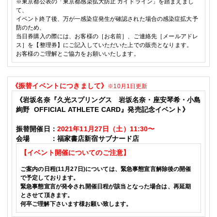
※東京都公表の
「東京都感染拡大防止 ガイドライン」を踏まえまし
て、
イベント終了後、万が一感染症発生が確認された場合の感染症拡大予
防のため、
当日券購入の際には、お客様の［お名前］、ご連絡先［メールアドレ
ス］を【整理券】にご記入していただいた上での販売となります。
お客様のご理解とご協力をお願いいたします。
《振替イベントにつきまして》
※10月1
日更新
《
岩坂名奈『久光スプリングス 岩坂名奈・座安琴希・小島
絢野 OFFICIAL ATHLETE CARD』発売記念イベント
》
振替開催日：
2021年11月27日（土）11:30〜
会場 ：福家書店
新宿サブナード店
【イベント開催についてのご注意】
ご案内の日程(
11
月
27
日)については、緊急事態宣言解除後の開催
で予定しております。
緊急事態宣言が発令され開催日程が該当となった場合は、再延期
とさせて頂きます。
何卒ご理解下さいます様お願い致します。