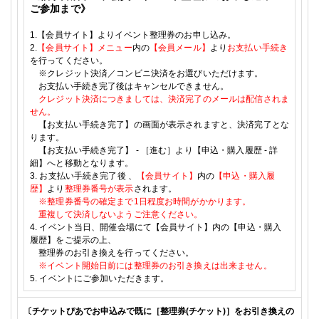
ご参加まで》
1.
【会員サイト】よりイベント整理券のお申し込み。
2.
【会員サイト】メニュー
内の
【会員メール】
より
お支払い手続き
を行ってください。
※クレジット決済／コンビニ決済をお選びいただけます。
お支払い手続き完了後はキャンセルできません。
クレジット決済につきましては、決済完了のメールは配信されま
せん。
【お支払い手続き完了】の画面が表示されますと、決済完了とな
ります。
【お支払い手続き完了】
-
［進む］より【申込・購入履歴
-
詳
細】へと移動となります。
3.
お支払い手続き完了後
、
【会員サイト】
内の
【申込・購入履
歴】
より
整理券番号が表示
されます。
※整理券番号の確定まで
1
日程度お時間がかかります。
重複して決済しないようご注意ください。
4.
イベント当日、開催会場にて【会員サイト】内の【申込・購入
履歴】をご提示の上、
整理券のお引き換えを行ってください。
※イベント開始日前には整理券のお引き換えは出来ません。
5.
イベントにご参加いただきます。
〔チケットぴあでお申込みで既に［整理券
(
チケット
)
］をお引き換えの