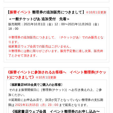
【
振替イベント
整理券の追加販売につきまして
】
※10月1日更新
＜一般チケットぴあ
追加
受付 先着＞
販売期間：
2021
年10
月1
日（金）
12
：
00
〜
2021
年11
月26
日（金）
18
：
00
※整理券の追加販売につきまして、〈チケットぴあ〉でのみ販売とな
ります。
福家書店ウェブ会員での販売はございません。
※整理券には数に限りがございます。販売予定数に達し次第、販売終
了とさせて頂きます。
《振替イベントに参加されるお客様へ
イベント整理券
(
チケッ
ト
)
につきまして》
※10月1
日更新
〔福家書店
WEB
会員でご購入のお客様〕
そのまま振替開催日に［整理券
(
チケット
)
］へお引き換えの上、ご参
加ください。
※延期前にお申込み済で、決済が完了となっていない整理券の支払期
限は
2021
年11月15日（月）23：
00
まで延長となります。
《福家書店ウェブ会員 イベント整理券のお申し込み〜