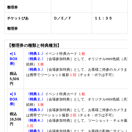
整理券
チケットぴあ
Ｄ／Ｅ／Ｆ
１１：３５
整理券
【整理券の種類と特典種別】
●
[１
〈特典１
.
〉
イベント特典カード
１枚
BOX
〈特典２
.
〉
［会場参加特典］として、オリジナルmini色紙（共通
券]
絵柄）
１枚
〈特典３
.
〉
［会場参加特典］として、お客様ご持参のカメラまた
税込
は携帯でツーショット撮影
１回
（チェキ・ポラは不可）
5
,
506
円
●
[３
〈特典１
.
〉
イベント特典カード
１枚
BOX
〈特典２
.
〉
［会場参加特典］として、オリジナルmini色紙（共通
券]
絵柄）
１枚
〈特典３
.
〉
［会場参加特典］として、お客様ご持参のカメラまた
税込
は携帯でツーショット撮影
２回
（チェキ・ポラは不可）
16
,
506
〈特典４
.
〉
［会場参加特典］として、ツーショット・チェキ撮影
円
１回
〈特典５
.
〉
［会場参加特典］として、お客様の私物にサイン（日