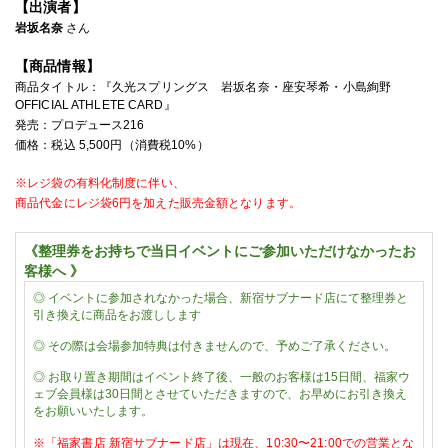
【出演者】
岩坂名奈
さん
【商品情報】
商品タイトル：
『久光スプリングス 岩坂名奈・座安琴希・小島絢野
OFFICIAL ATHLETE CARD
』
発売：
プロデュース216
価格：税込
5,5
00
円（消費税
10%
）
※レジ袋の有料化制度に伴い、
商品代金に
レジ袋6円を加えた販売金額となります。
《整理券をお持ちで当日イベントにご参加いただけなかったお
客様へ 》
◎
イベントに参加されなかった場合、新宿サブナード店にて整理券と
引き換えに商品をお渡しします
◎
その際は会場参加特典は付きませんので、予めご了承ください。
◎ お取り置き期間はイベント終了後、一般のお客様は15日間、福家ウ
ェブ会員様は30日間とさせていただきますので、お早めにお引き換え
をお願いいたします。
※「
福家書店 新宿サブナード店」は現在、
10:30〜21:00での営業とな