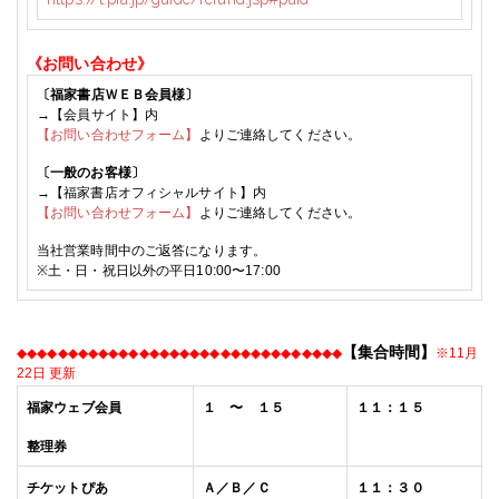
《お問い合わせ》
〔福家書店ＷＥＢ会員様〕
→【会員サイト】内
【お問い合わせフォーム】
よりご連絡してください。
〔一般のお客様〕
→【福家書店オフィシャルサイト】内
【お問い合わせフォーム】
よりご連絡してください。
当社営業時間中のご返答になります。
※土・日・祝日以外の平日10:00〜17:00
【集合時間】
◆
◆
◆
◆
◆
◆
◆
◆
◆
◆
◆
◆
◆
◆
◆
◆
◆
◆
◆
◆
◆
◆
◆
◆
◆
◆
◆
◆
◆
◆
◆
◆
※11月
22日 更新
福家
ウェブ会員
１ 〜 １５
１１：１５
整理券
チケットぴあ
Ａ／Ｂ／Ｃ
１１：３０