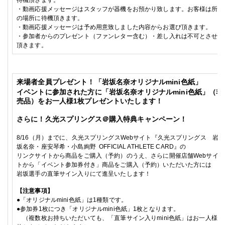
待機頂きます。
・動画応援メッセージはスタッフが器機をお預かり致します。お客様は所定
の場所に待機頂きます。
・動画応援メッセージは予め用意致しました内容からお選び頂きます。
・参加者からのプレゼント（ファンレター含む）・差し入れは不可とさせて
頂きます。
来場者全員プレゼント！「岩坂名奈オリジナル
mini
色紙」
イベントに参加された方に「岩坂名奈オリジナル
mini
色紙」（非
売品）をお一人様
1
枚プレゼントいたします！
さらに！久光スプリングス＠購入特典キャンペーン！
8/16
（月）までに、久光スプリングス
Web
サイト『久光スプリングス 岩
坂名奈・座安琴希・小島絢野
OFFICIAL ATHLETE CARD
』の
リンクサイトから商品をご購入（予約）のうえ、さらに開催店舗
Web
サイ
トから「イベント参加券付き」商品をご購入（予約）いただいた方には
岩坂選手の直筆サイン入りにて進呈いたします！
【注意事項】
●
「オリジナル
mini
色紙」は
1
種類です。
●
参加券
1
枚につき「オリジナル
mini
色紙」
1
枚となります。
（複数枚お持ちいただいても、「直筆サイン入り
mini
色紙」はお一人様
1