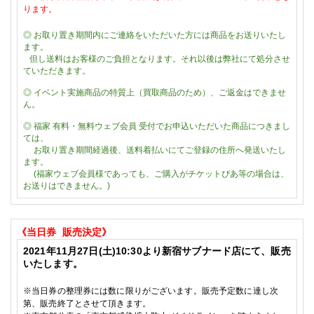
ります。
◎
お取り置き期間内にご連絡をいただいた方には商品をお送りいたし
ます。
但し送料はお客様のご負担となります。それ以後は弊社にて処分させ
ていただきます。
◎
イベント実施商品の特質上（買取商品のため）、ご返金はできませ
ん。
◎
福家
有料・無料ウェブ会員
受付でお申込いただいた商品につきまし
ては、
お取り置き期間経過後、送料着払いにてご登録の住所へ発送いたし
ます。
(福家ウェブ会員様であっても、ご購入がチケットぴあ等の場合は、
お送りはできません。)
《当日券
販売決定》
2021
年11
月27
日(土)
10:30
より新宿サブナード店にて、販売
いたします。
※
当日券の整理券には数に限りがございます。販売予定数に達し次
第、販売終了とさせて頂きます。