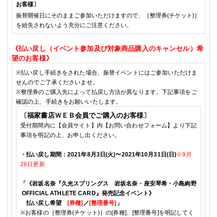
お客様〕
振替開催日にそのままご参加いただけますので、［整理券
(
チケット
)
］
を紛失されないよう充分にご注意ください。
《払い戻し（イベント参加及び対象商品購入のキャンセル）希
望のお客様》
※
払い戻し手続きをされた場合、振替イベントにはご参加いただけま
せんのでご了承くださいませ。
※
整理券のご購入先によって払戻し方法が異なります。下記事項をご
確認の上、手続きをお願いいたします。
〔福家書店ＷＥＢ会員でご購入のお客様〕
受付期間内に【会員サイト】内【お問い合わせフォーム】より下記
事項を明記の上、お申し出ください。
・払い戻し期間：
2021年8月3日(火)〜
2021年10月31日(日)
※9月
26
日更新
「
《
岩坂名奈『久光スプリングス 岩坂名奈・座安琴希・小島絢野
OFFICIAL ATHLETE CARD』発売記念イベント
》
払い戻し希望
[
券種
]
／
[
整理番号
]
」
※
お客様の［整理券
(
チケット
)
］の
[
券種
]
、
[
整理番号
]
を明記してく