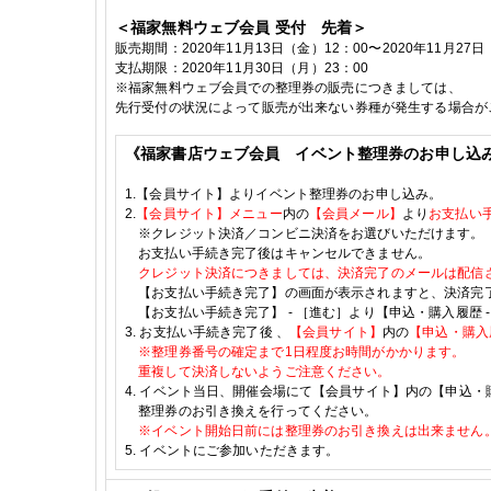
＜福家無料ウェブ会員
受付 先着＞
販売期間：
2020
年11
月13
日（金）
12
：
00
〜
2020
年11
月27
日
支払期限：
2020
年11月30日（月）
23
：
00
※
福家無料ウェブ会員での整理券の販売につきましては、
先行受付の状況によって
販売が出来ない券種が発生する
場合が
《福家書店ウェブ会員 イベント整理券のお申し込
1.
【会員サイト】よりイベント整理券のお申し込み。
2.
【会員サイト】メニュー
内の
【会員メール】
より
お支払い
※クレジット決済／コンビニ決済をお選びいただけます。
お支払い手続き完了後はキャンセルできません。
クレジット決済につきましては、決済完了のメールは配信
【お支払い手続き完了】の画面が表示されますと、決済完
【お支払い手続き完了】
-
［進む］より【申込・購入履歴
3.
お支払い手続き完了後
、
【会員サイト】
内の
【申込・購入
※整理券番号の確定まで
1
日程度お時間がかかります。
重複して決済しないようご注意ください。
4.
イベント当日、開催会場にて【会員サイト】内の【申込・
整理券のお引き換えを行ってください。
※イベント開始日前には整理券のお引き換えは出来ません
5.
イベントにご参加いただきます。