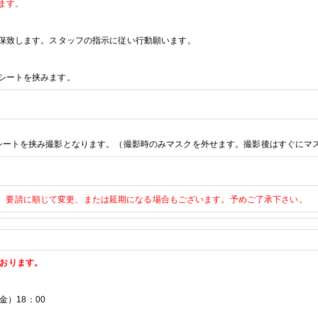
ます。
保致します。スタッフの指示に従い行動願います。
シートを挟みます。
シートを挟み撮影となります。（
撮影時のみマスクを外せます。撮影後はすぐにマ
、要請に順じて変更、または延期になる場合もございます。予めご了承下さい。
ております。
金）
18
：
00