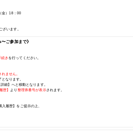
（金）
18
：
00
ございます。
み〜ご参加まで》
手続き
を行ってください。
されません。
了となります。
-
詳細】へと移動となります。
履歴】
より
整理券番号が表示
されます。
購入履歴】をご提示の上、
。