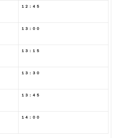
１２：４５
１３：００
１３：１５
１３：３０
１３：４５
１４：００