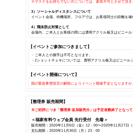
※
マスクをお持ちでない方については、参加不可とさせて頂き
3
）ソーシャルディスタンスについて
イベント会場、待機場所、フロアでは、お客様同士の距離を確
4）飛沫防止対策として
会場内、
ご本人
とお客様の間には
透明アクリル板又はビニール
【イベントご参加につきまして】
・
ご本人との握手は不可となります。
・
2
ショットチェキ
については、透明アクリル板又はビニール
【イベント開催について】
国の緊急事態宣言の解除によりイベント開催予定となりますが
【整理券
販売期間】
※ご好評につき「整理券 追加販売分」は予定枚数終了となっ
＜福家有料ウェブ会員
先行受付 先着＞
販売期間：
2020
年11
月6
日（金）
12
：
00
〜
2020
年11
月27
日（
支払期限：
2020
年11月30日（月）
23
：
00