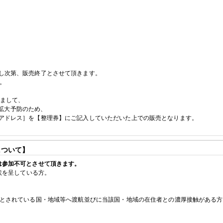
し次第、販売終了とさせて頂きます。
。
えまして、
拡大予防のため、
アドレス］を【整理券】にご記入していただいた上での販売となります。
について】
は参加不可とさせて頂きます。
状を呈している方。
とされている国・地域等へ渡航並びに当該国・地域の在住者との濃厚接触がある方