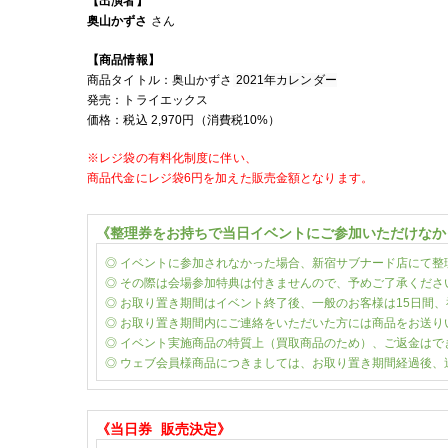
【出演者】
奥山かずさ
さん
【商品情報】
商品タイトル：
奥山かずさ
2021年カレンダー
発売：
トライエックス
価格：税込
2,970
円（消費税
10%
）
※レジ袋の有料化制度に伴い、
商品代金に
レジ袋6円を加えた販売金額となります。
《整理券をお持ちで当日イベントにご参加いただけなか
◎ イベントに参加されなかった場合、新宿サブナード店にて整
◎ その際は会場参加特典は付きませんので、予めご了承くださ
◎ お取り置き期間はイベント終了後、一般のお客様は15日間
◎ お取り置き期間内にご連絡をいただいた方には商品をお送
◎ イベント実施商品の特質上（買取商品のため）、ご返金はで
◎ ウェブ会員様商品につきましては、お取り置き期間経過後、
《当日券
販売決定》