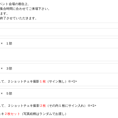
ベント会場の都合上、
集合時間に合わせてご来場下さい。
ます。
終了させていただきます。
 ×
１部
× ３
部
して、
２ショットチェキ撮影
１枚
（サイン無し）
※<1>
× ５
部
して、
２ショットチェキ撮影
２枚
（その内１枚にサイン入れ）
※<1>
ェキ
２枚セット
（写真絵柄はランダムでお渡し）