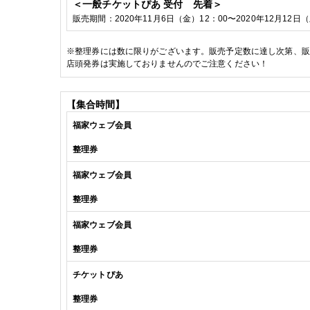
＜一般チケットぴあ
受付 先着＞
販売期間：
2020
年11
月6
日（金）
12
：
00
〜
2020
年12
月12
日（
※
整理券には数に限りがございます。販売予定数に達し次第、販
店頭発券は実施しておりませんのでご注意ください！
【集合時間】
福家
ウェブ会員
整理券
福家
ウェブ会員
整理券
福家
ウェブ会員
整理券
チケットぴあ
整理券