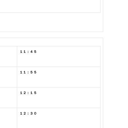
１１：４５
１１：５５
１２：１５
１２：３０