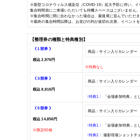
※
新型コロナウィルス感染症（
COVID-19
）拡大予防に伴い、イ
集合時間前にご来場いただいても待機スペースはございません。
※
集合時間に間に合わなかった場合は、最後尾に並んでいただき
※
最終の集合時間以降は、お並びの列が途切れ次第、イベントを
【整理券の種類と特典種別】
《１部券
》
商品：サイン入りカレンダー
税込
2,976
円
※特典なし
《３部券
》
商品：
サイン入りカレンダー 
税込
8,916
円
〈特典1.〉
「会場参加特典」と
《５部券
》
商品：
サイン入りカレンダー 
税込
14,856
円
〈特典1.〉
「会場参加特典」と
※限定60枚
〈特典2.〉
撮影現場ショットチ