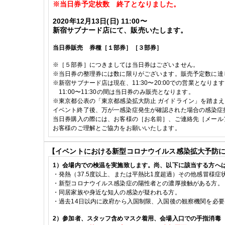
※当日券予定枚数 終了となりました。
2020
年12月13日(日)
11:00〜
新宿サブナード店にて、販売いたします。
当日券販売 券種
［１部券］
［３部券］
※
［５部券］につきましては当日券はございません。
※
当日券の整理券には数に限りがございます。販売予定数に達
※
新宿サブナード店は現在、
11:30
〜
20:00
での営業となります
11:00
〜
11:30
の間は当日券のみ販売となります。
※東京都公表の
「東京都感染拡大防止 ガイドライン」を踏ま
イベント終了後、万が一感染症発生が確認された場合の感染症
当日券購入の際には、お客様の［お名前］、ご連絡先［メール
お客様のご理解とご協力をお願いいたします。
【イベントにおける新型コロナウイルス感染拡大予防
1
）会場内での検温を実施致します。尚、以下に該当する方へ
・発熱（
37.5
度以上、または平熱比
1
度超過）その他感冒様症
・
新型コロナウイルス感染症の陽性者との濃厚接触がある方。
・
同居家族や身近な知人の感染が疑われる方。
・
過去
14
日以内に政府から入国制限、入国後の観察機関を必要
2
）参加者、スタッフ含めマスク着用、会場入口での手指消毒