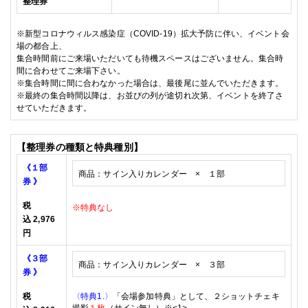
整理券
※
新型コロナウィルス感染症（
COVID-19
）拡大予防に伴い、イベント会
場の都合上、
集合時間前にご来場いただいても待機スペースはございません。集合時
間に合わせてご来場下さい。
※
集合時間に間に合わなかった場合は、最後尾に並んでいただきます。
※
最終の集合時間以降は、お並びの列が途切れ次第、イベントを終了さ
せていただきます。
【整理券の種類と特典種別】
《１部
商品：サイン入りカレンダー ×
１部
券
》
税
※特典なし
込
2,976
円
《３部
商品：
サイン入りカレンダー × ３
部
券
》
税
〈特典1.〉
「会場参加特典」として、
２ショットチェキ