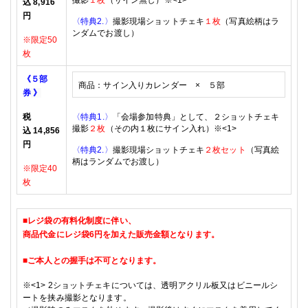
撮影
１枚
（サイン無し）
※<1>
込
8,916
円
〈特典2.〉
撮影現場ショットチェキ
１枚
（写真絵柄はラ
ンダムでお渡し）
※限定50
枚
《５部
商品：
サイン入りカレンダー × ５
部
券
》
税
〈特典1.〉
「会場参加特典」として、
２ショットチェキ
撮影
２枚
（その内１枚にサイン入れ）
※<1>
込
14,856
円
〈特典2.〉
撮影現場ショットチェキ
２枚セット
（写真絵
柄はランダムでお渡し）
※限定40
枚
■レジ袋の有料化制度に伴い、
商品代金に
レジ袋6円を加えた販売金額となります。
■
ご本人との握手は不可となります。
※<1>
2
ショットチェキ
については、透明アクリル板又はビニールシ
ートを挟み撮影となります。