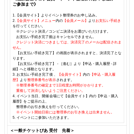
ご参加まで》
1.
【会員サイト】よりイベント整理券のお申し込み。
2.
【会員サイト】メニュー
内の
【会員メール】
より
お支払い手続き
を行ってください。
※クレジット決済／コンビニ決済をお選びいただけます。
お支払い手続き完了後はキャンセルできません。
クレジット決済につきましては、決済完了のメールは配信されま
せん。
【お支払い手続き完了】の画面が表示されますと、決済完了とな
ります。
【お支払い手続き完了】
-
［進む］より【申込・購入履歴
-
詳
細】へと移動となります。
3.
お支払い手続き完了後
、
【会員サイト】
内の
【申込・購入履
歴】
より
整理券番号が表示
されます。
※整理券番号の確定まで
1
日程度お時間がかかります。
重複して決済しないようご注意ください。
4.
イベント当日、開催会場にて【会員サイト】内の【申込・購入
履歴】をご提示の上、
整理券のお引き換えを行ってください。
※イベント開始日前には整理券のお引き換えは出来ません。
5.
イベントにご参加いただきます。
＜一般チケットぴあ
受付 先着＞