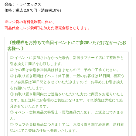
発売：
トライエックス
価格：税込
2,970
円（消費税
10%
）
※レジ袋の有料化制度に伴い、
商品代金に
レジ袋6円を加えた販売金額となります。
《整理券をお持ちで当日イベントにご参加いただけなかったお
客様へ 》
◎ イベントに参加されなかった場合、新宿サブナード店にて整理券と
引き換えに商品をお渡しします。
◎ その際は会場参加特典は付きませんので、予めご了承ください。
◎ お取り置き期間はイベント終了後、一般のお客様は15日間、福家ウ
ェブ会員様は30日間とさせていただきますので、お早めにお引き換え
をお願いいたします。
◎ お取り置き期間内にご連絡をいただいた方には商品をお送りいたし
ます。但し送料はお客様のご負担となります。それ以後は弊社にて処
分させていただきます。
◎ イベント実施商品の特質上（買取商品のため）、ご返金はできませ
ん。
◎ ウェブ会員様商品につきましては、お取り置き期間経過後、送料着
払いにてご登録の住所へ発送いたします。