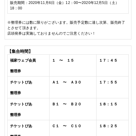
販売期間：
2020
年11
月6
日（金）
12
：
00
〜
2020
年12
月5
日（土）
18
：
00
※
整理券には数に限りがございます。販売予定数に達し次第、販売終了
とさせて頂きます。
店頭発券は実施しておりませんのでご注意ください！
【集合時間】
福家
ウェブ会員
１ 〜 １５
１７：４５
整理券
チケットぴあ
Ａ１ 〜 Ａ３０
１７：５５
整理券
チケットぴあ
Ｂ１ 〜 Ｂ２０
１８：１５
整理券
チケットぴあ
Ｃ１ 〜 Ｃ１０
１８：２５