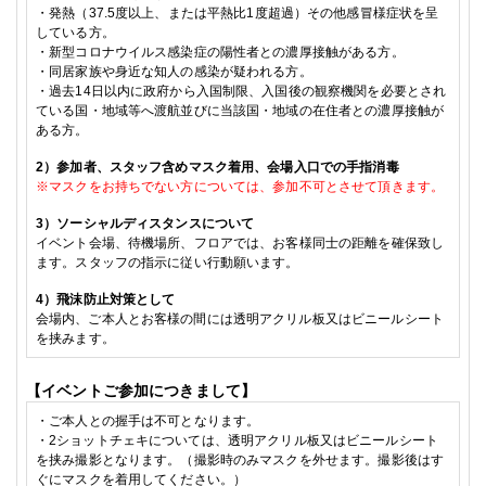
・発熱（
37.5
度以上、または平熱比
1
度超過）その他感冒様症状を呈
している方。
・
新型コロナウイルス感染症の陽性者との濃厚接触がある方。
・
同居家族や身近な知人の感染が疑われる方。
・
過去
14
日以内に政府から入国制限、入国後の観察機関を必要とされ
ている国・地域等へ渡航並びに当該国・地域の在住者との濃厚接触が
ある方。
2
）参加者、スタッフ含めマスク着用、会場入口での手指消毒
※
マスクをお持ちでない方については、参加不可とさせて頂きます。
3
）ソーシャルディスタンスについて
イベント会場、待機場所、フロアでは、お客様同士の距離を確保致し
ます。スタッフの指示に従い行動願います。
4）飛沫防止対策として
会場内、
ご本人
とお客様の間には
透明アクリル板又はビニールシート
を挟みます。
【イベントご参加につきまして】
・
ご本人との握手は不可となります。
・
2
ショットチェキ
については、透明アクリル板又はビニールシート
を挟み撮影となります。（
撮影時のみマスクを外せます。撮影後はす
ぐにマスクを着用してください。）