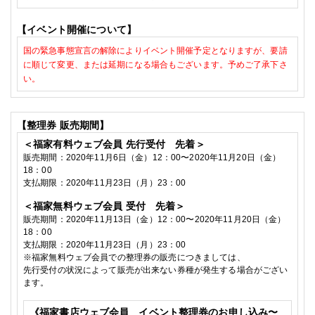
【イベント開催について】
国の緊急事態宣言の解除によりイベント開催予定となりますが、要請
に順じて変更、または延期になる場合もございます。予めご了承下さ
い。
【整理券
販売期間】
＜福家有料ウェブ会員
先行受付 先着＞
販売期間：
2020
年11
月6
日（金）
12
：
00
〜
2020
年11
月20
日（金）
18
：
00
支払期限：
2020
年11月23日（月）
23
：
00
＜福家無料ウェブ会員
受付 先着＞
販売期間：
2020
年11
月13
日（金）
12
：
00
〜
2020
年11
月20
日（金）
18
：
00
支払期限：
2020
年11月23日（月）
23
：
00
※
福家無料ウェブ会員での整理券の販売につきましては、
先行受付の状況によって
販売が出来ない券種が発生する
場合がござい
ます。
《福家書店ウェブ会員 イベント整理券のお申し込み〜