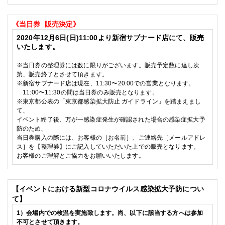
《当日券
販売決定》
2020
年12
月6
日(日)
11:00
より新宿サブナード店にて、販売
いたします。
※
当日券の整理券には数に限りがございます。販売予定数に達し次
第、販売終了とさせて頂きます。
※
新宿サブナード店は現在、
11:30
〜
20:00
での営業となります。
11:00
〜
11:30
の間は当日券のみ販売となります。
※東京都公表の
「東京都感染拡大防止 ガイドライン」を踏まえまし
て、
イベント終了後、万が一感染症発生が確認された場合の感染症拡大予
防のため、
当日券購入の際には、お客様の［お名前］、ご連絡先［メールアドレ
ス］を【整理券】にご記入していただいた上での販売となります。
お客様のご理解とご協力をお願いいたします。
【イベントにおける新型コロナウイルス感染拡大予防につい
て】
1
）会場内での検温を実施致します。尚、以下に該当する方へは参加
不可とさせて頂きます。