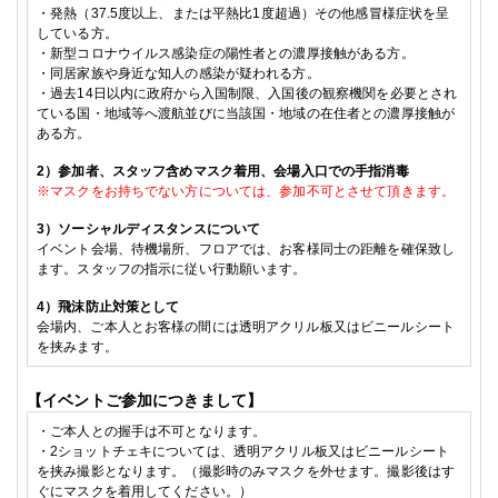
・発熱（
37.5
度以上、または平熱比
1
度超過）その他感冒様症状を呈
している方。
・
新型コロナウイルス感染症の陽性者との濃厚接触がある方。
・
同居家族や身近な知人の感染が疑われる方。
・
過去
14
日以内に政府から入国制限、入国後の観察機関を必要とされ
ている国・地域等へ渡航並びに当該国・地域の在住者との濃厚接触が
ある方。
2
）参加者、スタッフ含めマスク着用、会場入口での手指消毒
※
マスクをお持ちでない方については、参加不可とさせて頂きます。
3
）ソーシャルディスタンスについて
イベント会場、待機場所、フロアでは、お客様同士の距離を確保致し
ます。スタッフの指示に従い行動願います。
4）飛沫防止対策として
会場内、
ご本人
とお客様の間には
透明アクリル板又はビニールシート
を挟みます。
【イベントご参加につきまして】
・
ご本人との握手は不可となります。
・
2
ショットチェキ
については、透明アクリル板又はビニールシート
を挟み撮影となります。（
撮影時のみマスクを外せます。撮影後はす
ぐにマスクを着用してください。）