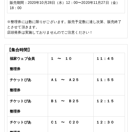
販売期間：
2020
年10
月28
日（水）
12
：
00
〜
2020
年11
月27
日（金）
18
：
00
※
整理券には数に限りがございます。販売予定数に達し次第、販売終了
とさせて頂きます。
店頭発券は実施しておりませんのでご注意ください！
【集合時間】
福家
ウェブ会員
１ 〜 １０
１１：４５
整理券
チケットぴあ
Ａ１ 〜 Ａ２５
１１：５５
整理券
チケットぴあ
Ｂ１ 〜 Ｂ２５
１２：１５
整理券
チケットぴあ
Ｃ１ 〜 Ｃ２０
１２：３０