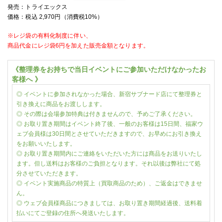
発売：
トライエックス
価格：税込
2,970
円（消費税
10%
）
※レジ袋の有料化制度に伴い、
商品代金に
レジ袋6円を加えた販売金額となります。
《整理券をお持ちで当日イベントにご参加いただけなかったお
客様へ 》
◎ イベントに参加されなかった場合、新宿サブナード店にて整理券と
引き換えに商品をお渡しします。
◎ その際は会場参加特典は付きませんので、予めご了承ください。
◎ お取り置き期間はイベント終了後、一般のお客様は15日間、福家ウ
ェブ会員様は30日間とさせていただきますので、お早めにお引き換え
をお願いいたします。
◎ お取り置き期間内にご連絡をいただいた方には商品をお送りいたし
ます。但し送料はお客様のご負担となります。それ以後は弊社にて処
分させていただきます。
◎ イベント実施商品の特質上（買取商品のため）、ご返金はできませ
ん。
◎ ウェブ会員様商品につきましては、お取り置き期間経過後、送料着
払いにてご登録の住所へ発送いたします。