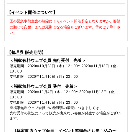
【イベント開催について】
国の緊急事態宣言の解除によりイベント開催予定となりますが、要請
に順じて変更、または延期になる場合もございます。予めご了承下さ
い。
【整理券
販売期間】
＜福家有料ウェブ会員
先行受付 先着＞
販売期間：
2020
年10
月28
日（水）
12
：
00
〜
2020
年11
月13
日（金）
18
：
00
支払期限：
2020
年11月16日（月）
23
：
00
＜福家無料ウェブ会員
受付 先着＞
販売期間：
2020
年11
月4
日（水）
12
：
00
〜
2020
年11
月13
日（金）
18
：
00
支払期限：
2020
年11月16日（月）
23
：
00
※
福家無料ウェブ会員での整理券の販売につきましては、
先行受付の状況によって
販売が出来ない券種が発生する
場合がござい
ます。
《福家書店ウェブ会員 イベント整理券のお申し込み〜