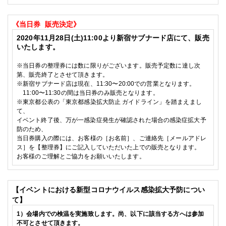
《当日券
販売決定》
2020
年11
月28
日(土)
11:00
より新宿サブナード店にて、販売
いたします。
※
当日券の整理券には数に限りがございます。販売予定数に達し次
第、販売終了とさせて頂きます。
※
新宿サブナード店は現在、
11:30
〜
20:00
での営業となります。
11:00
〜
11:30
の間は当日券のみ販売となります。
※東京都公表の
「東京都感染拡大防止 ガイドライン」を踏まえまし
て、
イベント終了後、万が一感染症発生が確認された場合の感染症拡大予
防のため、
当日券購入の際には、お客様の［お名前］、ご連絡先［メールアドレ
ス］を【整理券】にご記入していただいた上での販売となります。
お客様のご理解とご協力をお願いいたします。
【イベントにおける新型コロナウイルス感染拡大予防につい
て】
1
）会場内での検温を実施致します。尚、以下に該当する方へは参加
不可とさせて頂きます。