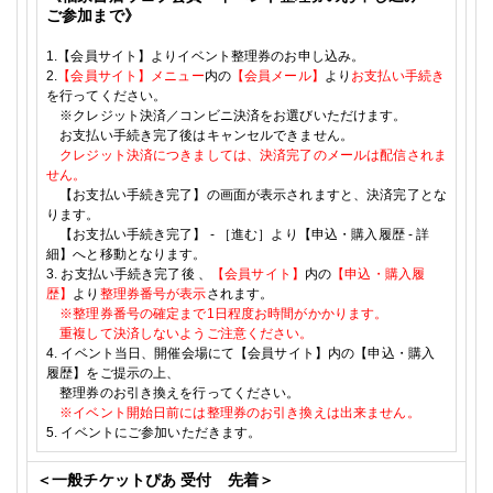
ご参加まで》
1.
【会員サイト】よりイベント整理券のお申し込み。
2.
【会員サイト】メニュー
内の
【会員メール】
より
お支払い手続き
を行ってください。
※クレジット決済／コンビニ決済をお選びいただけます。
お支払い手続き完了後はキャンセルできません。
クレジット決済につきましては、決済完了のメールは配信されま
せん。
【お支払い手続き完了】の画面が表示されますと、決済完了とな
ります。
【お支払い手続き完了】
-
［進む］より【申込・購入履歴
-
詳
細】へと移動となります。
3.
お支払い手続き完了後
、
【会員サイト】
内の
【申込・購入履
歴】
より
整理券番号が表示
されます。
※整理券番号の確定まで
1
日程度お時間がかかります。
重複して決済しないようご注意ください。
4.
イベント当日、開催会場にて【会員サイト】内の【申込・購入
履歴】をご提示の上、
整理券のお引き換えを行ってください。
※イベント開始日前には整理券のお引き換えは出来ません。
5.
イベントにご参加いただきます。
＜一般チケットぴあ
受付 先着＞