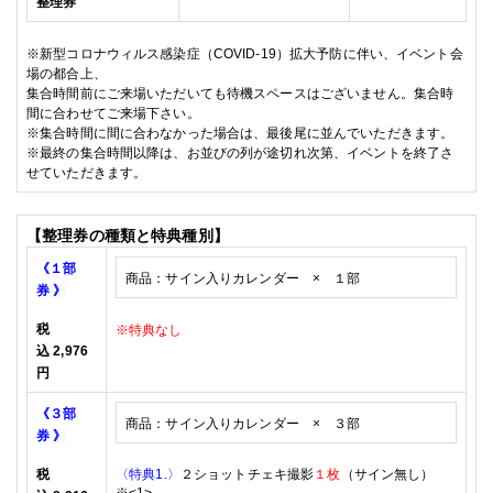
整理券
※
新型コロナウィルス感染症（
COVID-19
）拡大予防に伴い、イベント会
場の都合上、
集合時間前にご来場いただいても待機スペースはございません。集合時
間に合わせてご来場下さい。
※
集合時間に間に合わなかった場合は、最後尾に並んでいただきます。
※
最終の集合時間以降は、お並びの列が途切れ次第、イベントを終了さ
せていただきます。
【整理券の種類と特典種別】
《１部
商品：サイン入りカレンダー ×
１部
券
》
税
※特典なし
込
2,976
円
《３部
商品：
サイン入りカレンダー × ３
部
券
》
税
〈特典1.〉
２ショットチェキ撮影
１枚
（サイン無し）