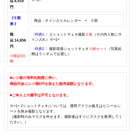
※<1>
込
8,916
円
《５部
商品：
サイン入りカレンダー × ５
部
券
》
税
〈特典1.〉
２ショットチェキ撮影
２枚
（その内１枚にサ
イン入れ）
※<1>
込
14,856
円
〈特典2.〉
撮影現場ショットチェキ
３枚セット
（写真絵
柄はランダムでお渡し）
※限定40
枚
■レジ袋の有料化制度に伴い、
商品代金に
レジ袋6円を加えた販売金額となります。
■
ご本人との握手は不可となります。
※<1>
2
ショットチェキ
については、透明アクリル板又はビニールシ
ートを挟み撮影となります。
（
撮影時のみマスクを外せます。撮影後はすぐにマスクを着用してく
ださい。）