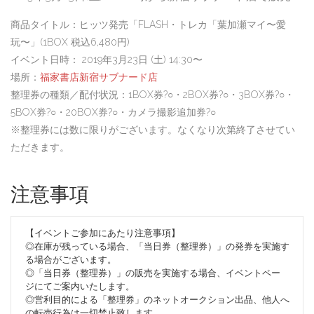
商品タイトル：ヒッツ発売「FLASH・トレカ「葉加瀬マイ〜愛
玩〜」(1BOX 税込6,480円)
イベント日時： 2019年3月23日 (土) 14:30〜
場所：
福家書店新宿サブナード店
整理券の種類／配付状況：1BOX券?○・2BOX券?○・3BOX券?○・
5BOX券?○・20BOX券?○・カメラ撮影追加券?○
※整理券には数に限りがございます。なくなり次第終了させてい
ただきます。
注意事項