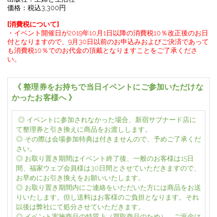
価格：税込
3
,
300
円
[消費税について]
・イベント開催日が
2019
年
10
月
1
日以降の消費税
10
％改正後のお日
付となりますので、
9
月
30
日以前のお申込みおよびご決済であって
も消費税
10
％でのお代金の頂戴となりますことを
ご了承くださ
い。
《 整理券をお持ちで当日イベントにご参加いただけな
かったお客様へ 》
◎ イベントに参加されなかった場合、新宿サブナード店に
て整理券と引き換えに商品をお渡しします。
◎ その際は会場参加特典は付きませんので、予めご了承くだ
さい。
◎ お取り置き期間はイベント終了後、一般のお客様は15日
間、福家ウェブ会員様は30日間とさせていただきますので、
お早めにお引き換えをお願いいたします。
◎ お取り置き期間内にご連絡をいただいた方には商品をお送
りいたします。但し送料はお客様のご負担となります。それ
以後は弊社にて処分させていただきます。
◎ イベント実施商品の特質上（買取商品のため）、ご返金は