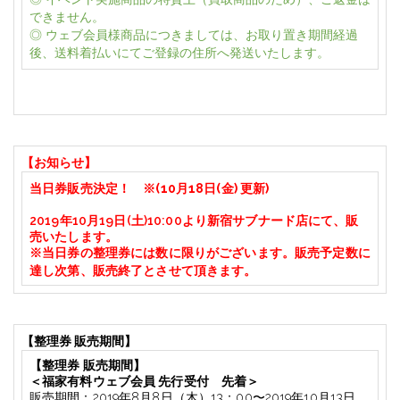
できません。
◎ ウェブ会員様商品につきましては、お取り置き期間経過
後、送料着払いにてご登録の住所へ発送いたします。
【お知らせ】
当日券販売決定！
※(10月18日(金) 更新)
2019年10月19日(土)10:00より新宿サブナード店にて、販
売いたします。
※当日券の
整理券には数に限りがございます。販売予定数に
達し次第、販売終了とさせて頂きます。
【整理券 販売期間】
【整理券 販売期間】
＜福家有料ウェブ会員
先行受付 先着＞
販売期間：
2019
年
8
月
8
日（木）
13
：
00
〜
2019
年
10
月
13
日