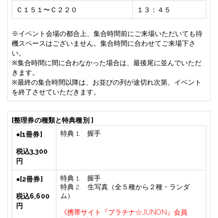
Ｃ１５１〜Ｃ２２０
１３：４５
※
イベント会場の都合上、集合時間前にご来場いただいても待
機スペースはございません。集合時間に合わせてご来場下さ
い。
※
集合時間に間に合わなかった場合は、最後尾に並んでいただ
きます。
※
最終の集合時間以降は、お並びの列が途切れ次第、イベント
を終了させていただきます。
[
整理券の種類と特典種別
]
特典
1.
握手
●
[
1
冊券]
税込
3
,
300
円
特典
1.
握手
●
[
2
冊券]
特典
2.
生写真（全５種から２種・ランダ
ム）
税込
6
,
600
円
《携帯サイト『プラチナ
☆JUNON
』会員