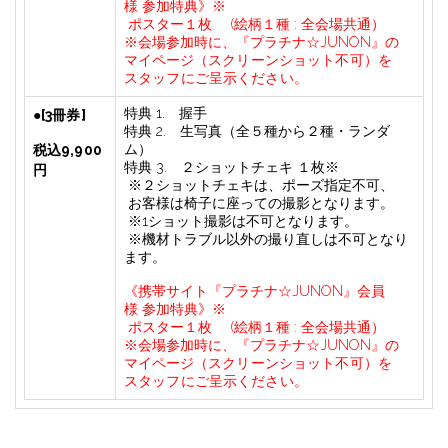
様
参加特典》※
ポスター１枚
(絵柄１種
:
全会場共通）
※会場参加時に、『プラチナ
☆JUNON
』の
マイページ
（スクリーンショット不可）を
スタッフにご呈示ください。
特典
1.
握手
●
[
3
冊券]
特典
2.
生写真（全５種から２種・ランダ
ム）
税込
9
,
900
特典
3.
２ショットチェキ
１枚※
円
※２ショットチェキは、ポーズ指定不可、
お客様は椅子に座っての撮影となります。
※
1
ショット撮影は不可となります。
※機材トラブル以外の撮り直しは不可となり
ます。
《携帯サイト『プラチナ
☆JUNON
』会員
様
参加特典》※
ポスター１枚
(絵柄１種
:
全会場共通）
※会場参加時に、『プラチナ
☆JUNON
』の
マイページ
（スクリーンショット不可）を
スタッフにご呈示ください。