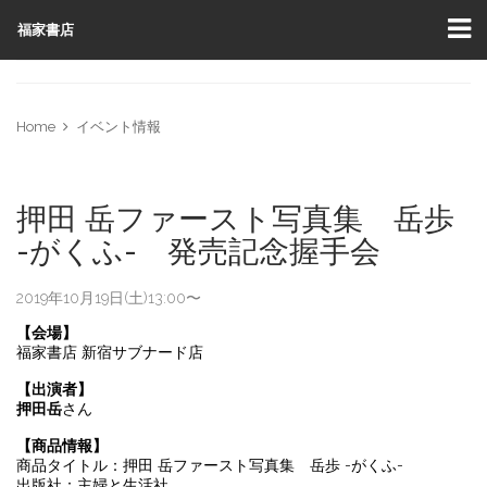
福家書店
Home
イベント情報
押田 岳ファースト写真集 岳歩
-がくふ- 発売記念握手会
2019年10月19日(土)13:00〜
【会場】
福家書店 新宿サブナード店
【出演者】
押田岳
さん
【商品情報】
商品タイトル：
押田 岳ファースト写真集 岳歩
-
がくふ
-
出版社：主婦と生活社