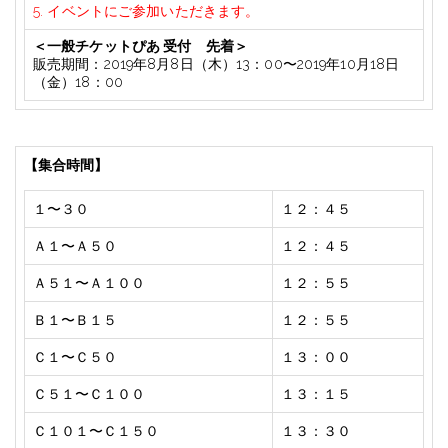
5.
イベントにご参加いただきます。
＜一般チケットぴあ
受付 先着＞
販売期間：
2019
年8
月8
日（木）
13
：
00
〜
2019
年
10
月
18
日
（金）
18
：
00
【集合時間】
１〜３０
１２：４５
Ａ１〜Ａ５０
１２：４５
Ａ５１〜Ａ１００
１２：５５
Ｂ１〜Ｂ１５
１２：５５
Ｃ１〜Ｃ５０
１３：００
Ｃ５１〜Ｃ１００
１３：１５
Ｃ１０１〜Ｃ１５０
１３：３０