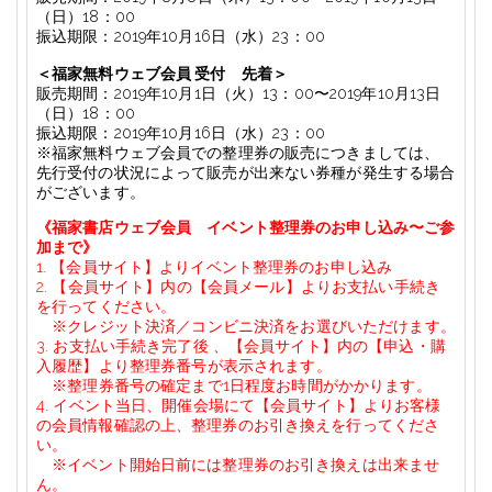
（日）
18
：
00
振込期限：2019年10月16日
（水）2
3
：
00
＜福家無料ウェブ会員
受付 先着＞
販売期間：
2019
年
10
月
1
日（火）
13
：
00
〜
2019
年
10
月
13
日
（日）
18
：
00
振込期限：2019年10月16日
（水）2
3
：
00
※
福家無料ウェブ会員での整理券の販売につきましては、
先行受付の状況によって販売が出来ない券種が発生する場合
がございます。
《福家書店ウェブ会員 イベント整理券のお申し込み〜ご参
加まで》
1. 【会員サイト】よりイベント整理券のお申し込み
2.
【会員サイト】内の【会員メール】より
お支払い手続き
を行ってください。
※クレジット決済／コンビニ決済をお選びいただけます。
3.
お支払い手続き
完了後
、
【会員サイト】内の
【申込・購
入履歴】より
整理券番号が表示されます。
※整理券番号の確定まで
1
日程度お時間がかかります。
4.
イベント当日、開催会場にて【会員サイト】よりお客様
の会員情報確認の上、整理券のお引き換えを行ってくださ
い。
※
イベント開始日前には整理券のお引き換えは出来ませ
ん。